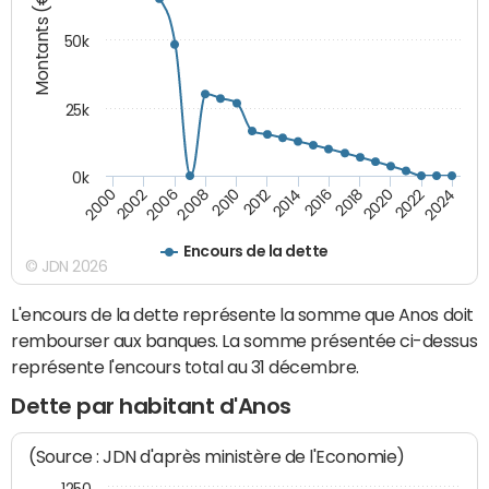
Montants (€)
50k
25k
0k
2024
2002
2010
2016
2022
2000
2008
2014
2020
2006
2012
2018
Encours de la dette
© JDN 2026
L'encours de la dette représente la somme que Anos doit
rembourser aux banques. La somme présentée ci-dessus
représente l'encours total au 31 décembre.
Dette par habitant d'Anos
(Source : JDN d'après ministère de l'Economie)
1250