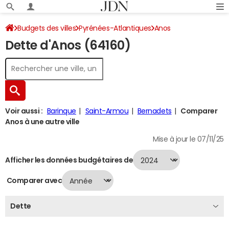
Budgets des villes
Pyrénées-Atlantiques
Anos
Dette d'Anos (64160)
Dette au 31/12/2024
Voir aussi :
Barinque
Saint-Armou
Bernadets
Comparer
Anos à une autre ville
Mise à jour le 07/11/25
Afficher les données budgétaires de
Comparer avec
Dette