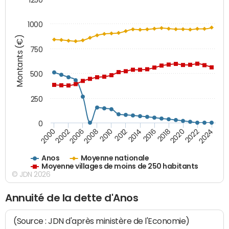
1000
Montants (€)
750
500
250
0
2018
2002
2022
2008
2012
2016
2000
2020
2006
2024
2010
2014
Anos
Moyenne nationale
Moyenne villages de moins de 250 habitants
© JDN 2026
Annuité de la dette d'Anos
(Source : JDN d'après ministère de l'Economie)