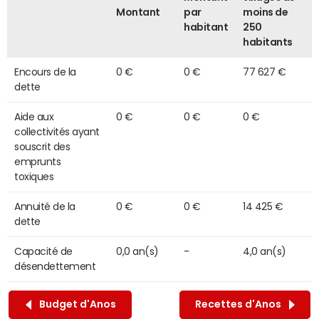
Montant
par
moins de
habitant
250
habitants
Encours de la
0 €
0 €
77 627 €
dette
Aide aux
0 €
0 €
0 €
collectivités ayant
souscrit des
emprunts
toxiques
Annuité de la
0 €
0 €
14 425 €
dette
Capacité de
0,0 an(s)
-
4,0 an(s)
désendettement
Budget d'Anos
Recettes d'Anos