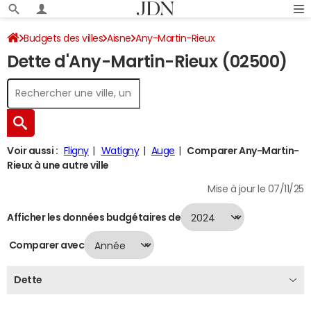
Budgets des villes
Aisne
Any-Martin-Rieux
Dette d'Any-Martin-Rieux (02500)
Dette au 31/12/2024
Voir aussi :
Fligny
Watigny
Auge
Comparer Any-Martin-
Rieux à une autre ville
Mise à jour le 07/11/25
Afficher les données budgétaires de
Comparer avec
Dette