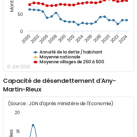
50
0
2014
2008
2000
2024
2018
2012
2006
2022
2016
2010
2002
2020
Annuité de la dette / habitant
Moyenne nationale
Moyenne villages de 250 à 500
© JDN 2026
Capacité de désendettement d'Any-
Martin-Rieux
(Source : JDN d'après ministère de l'Economie)
20
15