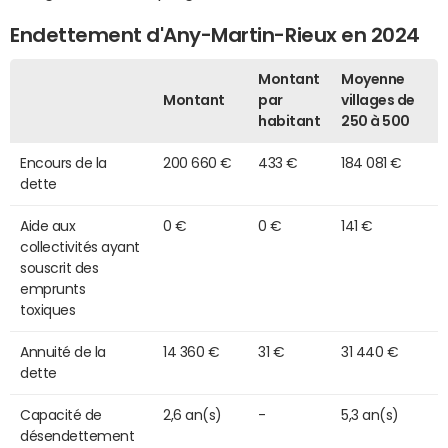
Endettement d'Any-Martin-Rieux en 2024
Montant
Moyenne
Montant
par
villages de
habitant
250 à 500
Encours de la
200 660 €
433 €
184 081 €
dette
Aide aux
0 €
0 €
141 €
collectivités ayant
souscrit des
emprunts
toxiques
Annuité de la
14 360 €
31 €
31 440 €
dette
Capacité de
2,6 an(s)
-
5,3 an(s)
désendettement