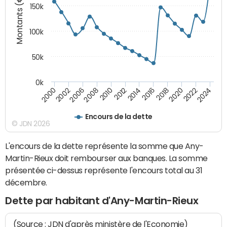
Montants (€)
150k
100k
50k
0k
2008
2022
2002
2018
2014
2010
2024
2006
2020
2000
2016
2012
Encours de la dette
© JDN 2026
L'encours de la dette représente la somme que Any-
Martin-Rieux doit rembourser aux banques. La somme
présentée ci-dessus représente l'encours total au 31
décembre.
Dette par habitant d'Any-Martin-Rieux
(Source : JDN d'après ministère de l'Economie)