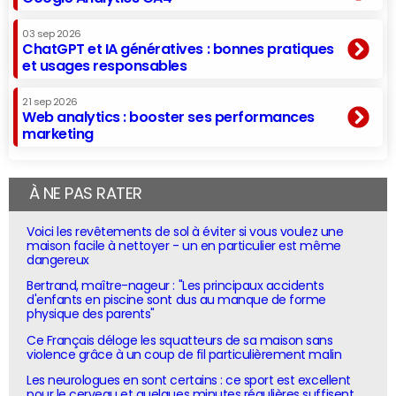
03 sep 2026
ChatGPT et IA génératives : bonnes pratiques
et usages responsables
21 sep 2026
Web analytics : booster ses performances
marketing
À NE PAS RATER
Voici les revêtements de sol à éviter si vous voulez une
maison facile à nettoyer - un en particulier est même
dangereux
Bertrand, maître-nageur : "Les principaux accidents
d'enfants en piscine sont dus au manque de forme
physique des parents"
Ce Français déloge les squatteurs de sa maison sans
violence grâce à un coup de fil particulièrement malin
Les neurologues en sont certains : ce sport est excellent
pour le cerveau et quelques minutes régulières suffisent