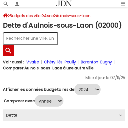
Budgets des villes
Aisne
Aulnois-sous-Laon
Dette d'Aulnois-sous-Laon (02000)
Dette au 31/12/2024
Voir aussi :
Vivaise
Chéry-lès-Pouilly
Barenton-Bugny
Comparer Aulnois-sous-Laon à une autre ville
Mise à jour le 07/11/25
Afficher les données budgétaires de
Comparer avec
Dette