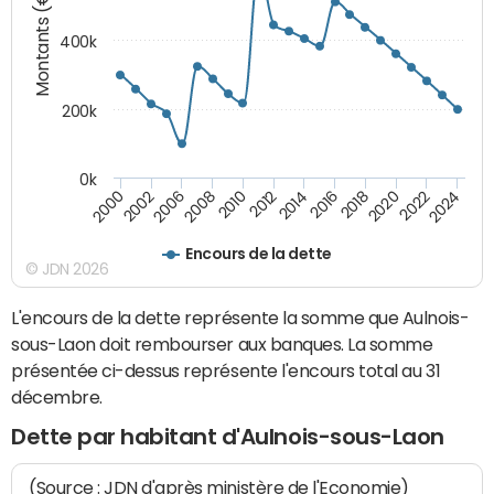
Montants (€)
400k
200k
0k
2000
2022
2016
2010
2002
2024
2018
2012
2006
2020
2014
2008
Encours de la dette
© JDN 2026
L'encours de la dette représente la somme que Aulnois-
sous-Laon doit rembourser aux banques. La somme
présentée ci-dessus représente l'encours total au 31
décembre.
Dette par habitant d'Aulnois-sous-Laon
(Source : JDN d'après ministère de l'Economie)