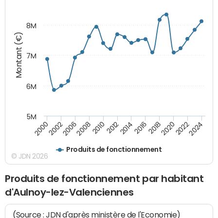
8M
Montant (€)
7M
6M
5M
2014
2008
2000
2024
2018
2012
2006
2022
2016
2010
2002
2020
Produits de fonctionnement
© JDN 2026
Produits de fonctionnement par habitant
d'Aulnoy-lez-Valenciennes
(Source : JDN d'après ministère de l'Economie)