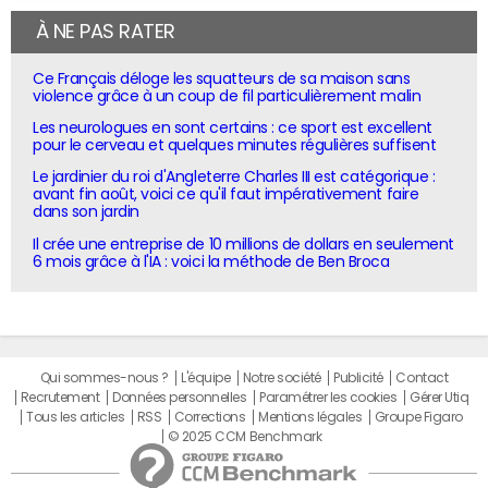
À NE PAS RATER
Ce Français déloge les squatteurs de sa maison sans
violence grâce à un coup de fil particulièrement malin
Les neurologues en sont certains : ce sport est excellent
pour le cerveau et quelques minutes régulières suffisent
Le jardinier du roi d'Angleterre Charles III est catégorique :
avant fin août, voici ce qu'il faut impérativement faire
dans son jardin
Il crée une entreprise de 10 millions de dollars en seulement
6 mois grâce à l'IA : voici la méthode de Ben Broca
Qui sommes-nous ?
L'équipe
Notre société
Publicité
Contact
Recrutement
Données personnelles
Paramétrer les cookies
Gérer Utiq
Tous les articles
RSS
Corrections
Mentions légales
Groupe Figaro
© 2025 CCM Benchmark