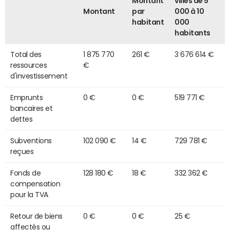
Montant
villes de 5
Montant
par
000 à 10
habitant
000
habitants
Total des
1 875 770
261 €
3 676 614 €
ressources
€
d'investissement
Emprunts
0 €
0 €
519 771 €
bancaires et
dettes
Subventions
102 090 €
14 €
729 781 €
reçues
Fonds de
128 180 €
18 €
332 362 €
compensation
pour la TVA
Retour de biens
0 €
0 €
25 €
affectés ou