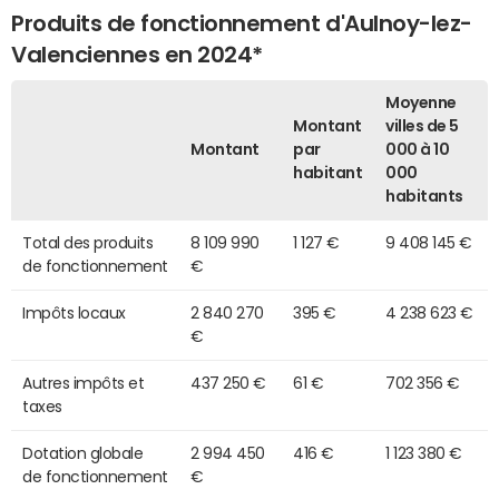
Produits de fonctionnement d'Aulnoy-lez-
Valenciennes en 2024*
Moyenne
Montant
villes de 5
Montant
par
000 à 10
habitant
000
habitants
Total des produits
8 109 990
1 127 €
9 408 145 €
de fonctionnement
€
Impôts locaux
2 840 270
395 €
4 238 623 €
€
Autres impôts et
437 250 €
61 €
702 356 €
taxes
Dotation globale
2 994 450
416 €
1 123 380 €
de fonctionnement
€