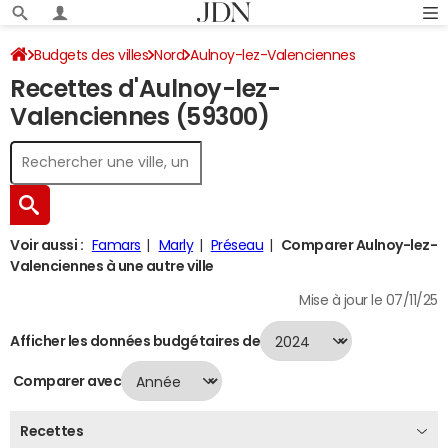
Budgets des villes
Nord
Aulnoy-lez-Valenciennes
Recettes d'Aulnoy-lez-
Recettes 2024
Valenciennes (59300)
Voir aussi :
Famars
Marly
Préseau
Comparer Aulnoy-lez-
Valenciennes à une autre ville
Mise à jour le 07/11/25
Afficher les données budgétaires de
Comparer avec
Recettes