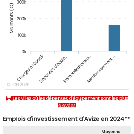
300k
Montants (€)
200k
100k
0k
Charges à répartir
Dépenses d'équip…
Immobilisations a…
Remboursement …
© JDN 2026
Les villes où les dépenses d'équipement sont les plus
élevées
Emplois d'investissement d'Avize en 2024**
Moyenne