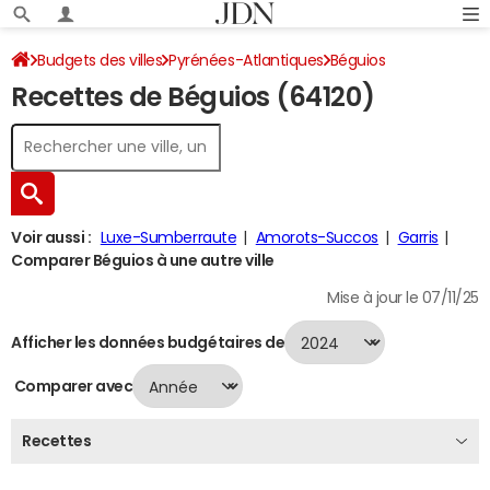
Budgets des villes
Pyrénées-Atlantiques
Béguios
Recettes de Béguios (64120)
Recettes 2024
Voir aussi :
Luxe-Sumberraute
Amorots-Succos
Garris
Comparer Béguios à une autre ville
Mise à jour le 07/11/25
Afficher les données budgétaires de
Comparer avec
Recettes