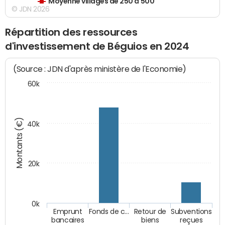
Moyenne villages de 250 à 500
© JDN 2026
Répartition des ressources
d'investissement de Béguios en 2024
(Source : JDN d'après ministère de l'Economie)
60k
Montants (€)
40k
20k
0k
Emprunt
Fonds de c…
Retour de
Subventions
bancaires
biens
reçues