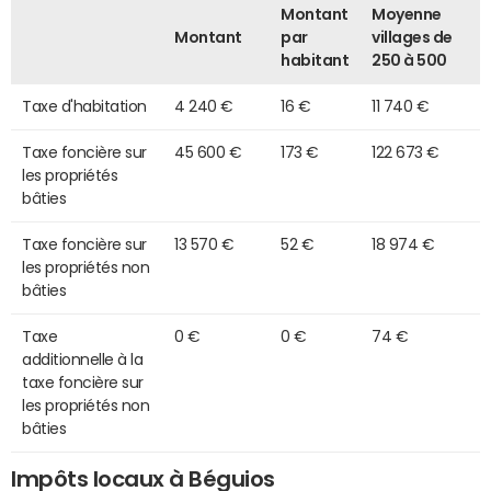
Montant
Moyenne
Montant
par
villages de
habitant
250 à 500
Taxe d'habitation
4 240 €
16 €
11 740 €
Taxe foncière sur
45 600 €
173 €
122 673 €
les propriétés
bâties
Taxe foncière sur
13 570 €
52 €
18 974 €
les propriétés non
bâties
Taxe
0 €
0 €
74 €
additionnelle à la
taxe foncière sur
les propriétés non
bâties
Impôts locaux à Béguios