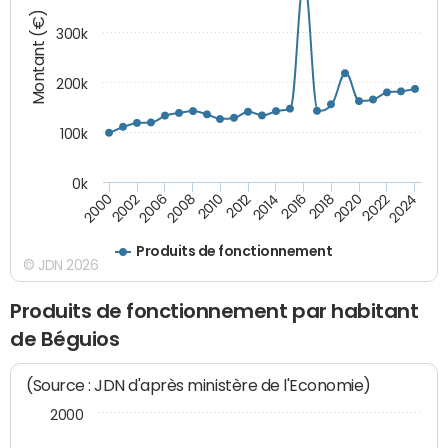
Montant (€)
300k
200k
100k
0k
2000
2022
2016
2010
2002
2024
2018
2012
2006
2020
2014
2008
Produits de fonctionnement
© JDN 2026
Produits de fonctionnement par habitant
de Béguios
(Source : JDN d'après ministère de l'Economie)
2000