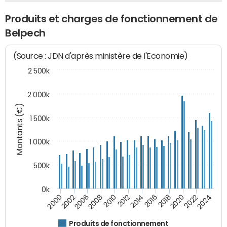
Produits et charges de fonctionnement de
Belpech
(Source : JDN d'après ministère de l'Economie)
2 500k
2 000k
Montants (€)
1 500k
1 000k
500k
0k
2014
2008
2000
2024
2018
2012
2006
2022
2016
2010
2002
2020
Produits de fonctionnement