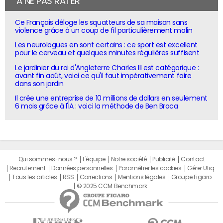
À NE PAS RATER
Ce Français déloge les squatteurs de sa maison sans
violence grâce à un coup de fil particulièrement malin
Les neurologues en sont certains : ce sport est excellent
pour le cerveau et quelques minutes régulières suffisent
Le jardinier du roi d'Angleterre Charles III est catégorique :
avant fin août, voici ce qu'il faut impérativement faire
dans son jardin
Il crée une entreprise de 10 millions de dollars en seulement
6 mois grâce à l'IA : voici la méthode de Ben Broca
Qui sommes-nous ?
L'équipe
Notre société
Publicité
Contact
Recrutement
Données personnelles
Paramétrer les cookies
Gérer Utiq
Tous les articles
RSS
Corrections
Mentions légales
Groupe Figaro
© 2025 CCM Benchmark