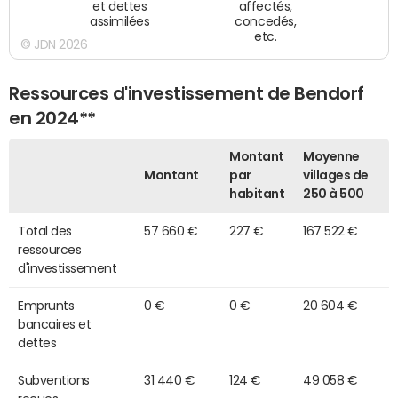
et dettes
affectés,
assimilées
concedés,
etc.
© JDN 2026
Ressources d'investissement de Bendorf
en 2024**
Montant
Moyenne
Montant
par
villages de
habitant
250 à 500
Total des
57 660 €
227 €
167 522 €
ressources
d'investissement
Emprunts
0 €
0 €
20 604 €
bancaires et
dettes
Subventions
31 440 €
124 €
49 058 €