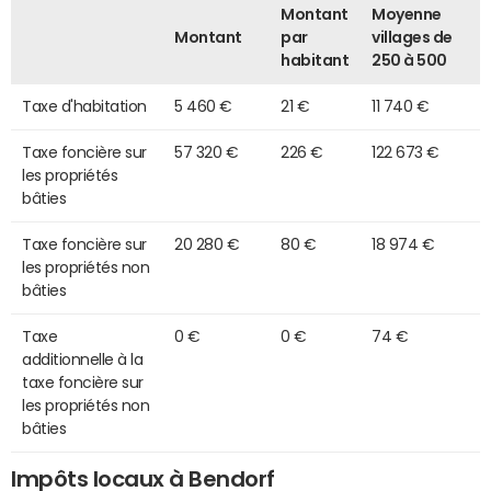
Montant
Moyenne
Montant
par
villages de
habitant
250 à 500
Taxe d'habitation
5 460 €
21 €
11 740 €
Taxe foncière sur
57 320 €
226 €
122 673 €
les propriétés
bâties
Taxe foncière sur
20 280 €
80 €
18 974 €
les propriétés non
bâties
Taxe
0 €
0 €
74 €
additionnelle à la
taxe foncière sur
les propriétés non
bâties
Impôts locaux à Bendorf