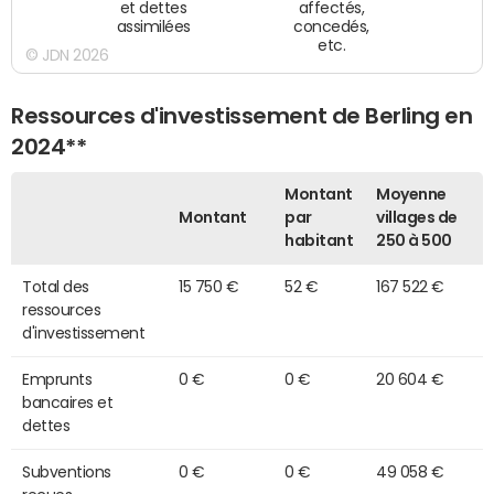
et dettes
affectés,
assimilées
concedés,
etc.
© JDN 2026
Ressources d'investissement de Berling en
2024**
Montant
Moyenne
Montant
par
villages de
habitant
250 à 500
Total des
15 750 €
52 €
167 522 €
ressources
d'investissement
Emprunts
0 €
0 €
20 604 €
bancaires et
dettes
Subventions
0 €
0 €
49 058 €