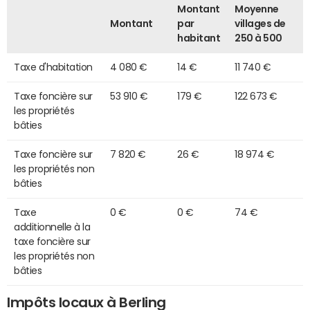
Montant
Moyenne
Montant
par
villages de
habitant
250 à 500
Taxe d'habitation
4 080 €
14 €
11 740 €
Taxe foncière sur
53 910 €
179 €
122 673 €
les propriétés
bâties
Taxe foncière sur
7 820 €
26 €
18 974 €
les propriétés non
bâties
Taxe
0 €
0 €
74 €
additionnelle à la
taxe foncière sur
les propriétés non
bâties
Impôts locaux à Berling