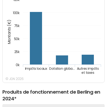
100k
Montants (€)
75k
50k
25k
0k
Impôts locaux
Dotation globa…
Autres impôts
et taxes
© JDN 2026
Produits de fonctionnement de Berling en
2024*