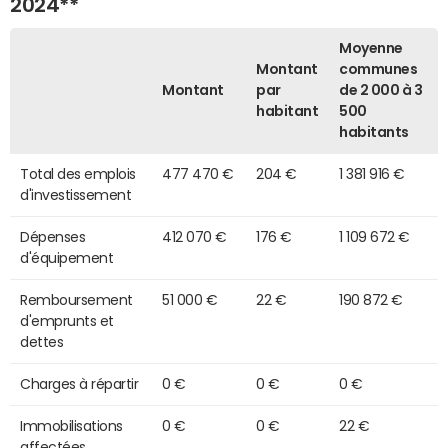
2024**
Moyenne
Montant
communes
Montant
par
de 2 000 à 3
habitant
500
habitants
Total des emplois
477 470 €
204 €
1 381 916 €
d'investissement
Dépenses
412 070 €
176 €
1 109 672 €
d'équipement
Remboursement
51 000 €
22 €
190 872 €
d'emprunts et
dettes
Charges à répartir
0 €
0 €
0 €
Immobilisations
0 €
0 €
22 €
affectées,