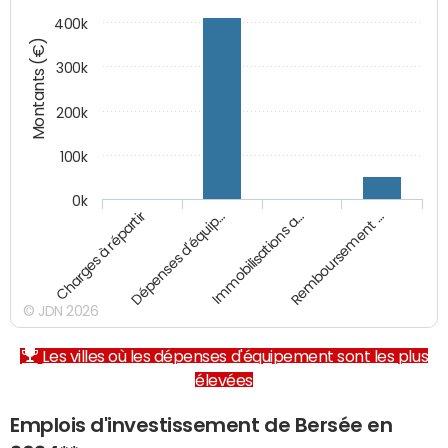
400k
Montants (€)
300k
200k
100k
0k
Charges à répartir
Dépenses d'équip…
Immobilisations a…
Remboursement …
© JDN 2026
Les villes où les dépenses d'équipement sont les plus
élevées
Emplois d'investissement de Bersée en