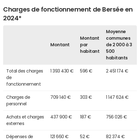
Charges de fonctionnement de Bersée en
2024*
Moyenne
Montant
communes
Montant
par
de 2 000 à 3
habitant
500
habitants
Total des charges
1 393 430 €
596 €
2 451 174 €
de
fonctionnement
Charges de
709 140 €
303 €
1 147 624 €
personnel
Achats et charges
437 900 €
187 €
756 026 €
externes
Dépenses de
121 660 €
52 €
82 374 €