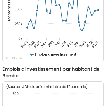
Montants (€)
500k
250k
0k
2016
2014
2012
2010
2008
2006
2002
2000
2024
2022
2020
2018
Emplois d'investissement
© JDN 2026
Emplois d'investissement par habitant de
Bersée
(Source : JDN d'après ministère de l'Economie)
800