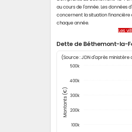
au cours de l'année. Les données 
concernent la situation financiè
chaque année.
Les vi
Dette de Béthemont-la-F
(Source : JDN d'après ministère
500k
400k
Montants (€)
300k
200k
100k