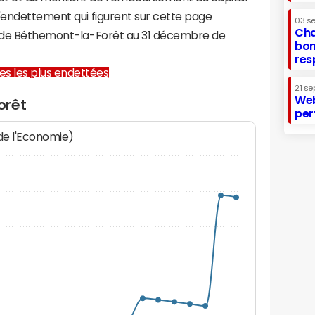
d'endettement qui figurent sur cette page
03 s
Cha
re de Béthemont-la-Forêt au 31 décembre de
bon
res
lles les plus endettées
21 se
Web
orêt
per
 de l'Economie)