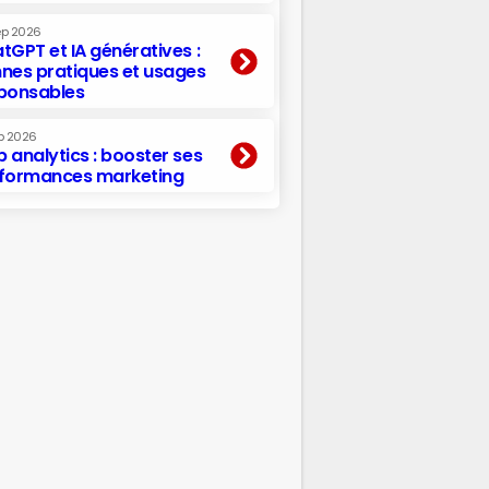
ep 2026
tGPT et IA génératives :
nes pratiques et usages
ponsables
p 2026
 analytics : booster ses
formances marketing