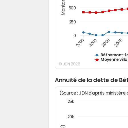
Montants (€)
500
250
0
2000
2002
2006
2008
Béthemont-l
Moyenne villa
© JDN 2026
Annuité de la dette de B
(Source : JDN d'après ministère
25k
20k