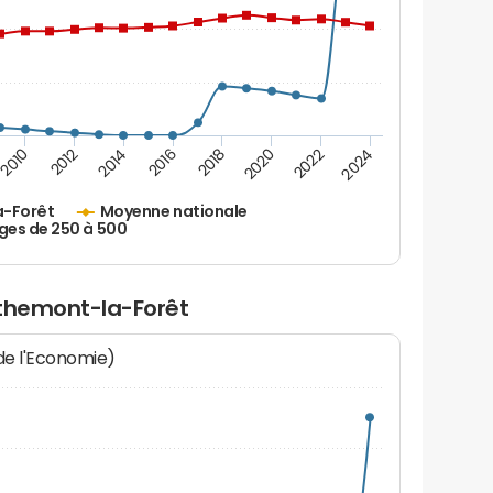
2010
2012
2014
2016
2018
2020
2022
2024
a-Forêt
Moyenne nationale
ges de 250 à 500
éthemont-la-Forêt
 de l'Economie)