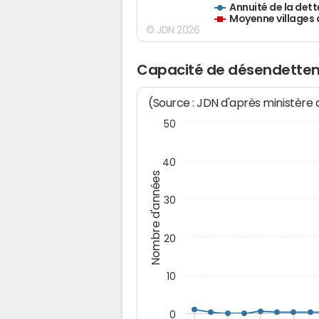
Annuité de la dett
Moyenne villages 
© JDN 2026
Capacité de désendette
(Source : JDN d'après ministère
50
40
Nombre d'années
30
20
10
0