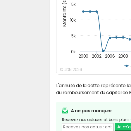
Montants (€)
15k
10k
5k
0k
2000
2002
2006
2008
© JDN 2026
L'annuité de la dette représente 
du remboursement du capital de 
A ne pas manquer
Recevez nos astuces et bons plans 
Je m'