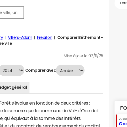
ry
Villiers-Adam
Frépillon
Comparer Béthemont-
e ville
Mise à jour le 07/11/25
Comparer avec
udget général
êt s'évalue en fonction de deux critères :
FO
ente la somme que la commune du Val-d'Oise doit
te, qui équivaut à la somme des intérêts
27 a
Goo
t et du montant de remboursement du capital