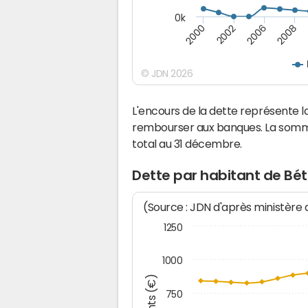
0k
2000
2008
2006
2002
© JDN 2026
L'encours de la dette représente
rembourser aux banques. La somm
total au 31 décembre.
Dette par habitant de Bé
(Source : JDN d'après ministère
1250
1000
750