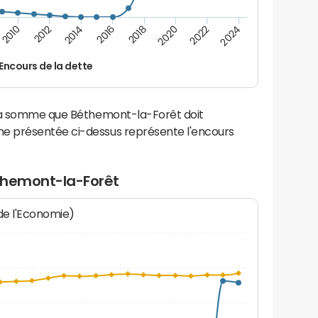
2014
2024
2012
2022
2010
2020
2018
2016
Encours de la dette
 la somme que Béthemont-la-Forêt doit
e présentée ci-dessus représente l'encours
themont-la-Forêt
 de l'Economie)