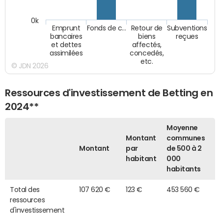
0k
Emprunt
Fonds de c…
Retour de
Subventions
bancaires
biens
reçues
et dettes
affectés,
assimilées
concedés,
etc.
© JDN 2026
Ressources d'investissement de Betting en
2024**
Moyenne
Montant
communes
Montant
par
de 500 à 2
habitant
000
habitants
Total des
107 620 €
123 €
453 560 €
ressources
d'investissement