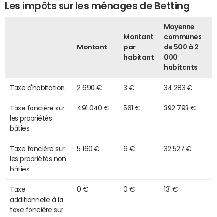
Les impôts sur les ménages de Betting
Moyenne
Montant
communes
Montant
par
de 500 à 2
habitant
000
habitants
Taxe d'habitation
2 690 €
3 €
34 283 €
Taxe foncière sur
491 040 €
561 €
392 793 €
les propriétés
bâties
Taxe foncière sur
5 160 €
6 €
32 527 €
les propriétés non
bâties
Taxe
0 €
0 €
131 €
additionnelle à la
taxe foncière sur