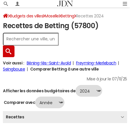
Budgets des villes
Moselle
Betting
Recettes 2024
Recettes de Betting (57800)
Voir aussi :
Béning-lès-Saint-Avold
Freyming-Merlebach
Seingbouse
Comparer Betting à une autre ville
Mise à jour le 07/11/25
Afficher les données budgétaires de
Comparer avec
Recettes