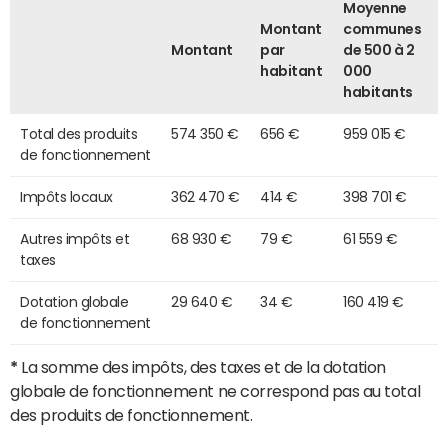
Moyenne
Montant
communes
Montant
par
de 500 à 2
habitant
000
habitants
Total des produits
574 350 €
656 €
959 015 €
de fonctionnement
Impôts locaux
362 470 €
414 €
398 701 €
Autres impôts et
68 930 €
79 €
61 559 €
taxes
Dotation globale
29 640 €
34 €
160 419 €
de fonctionnement
*
La somme des impôts, des taxes et de la dotation
globale de fonctionnement ne correspond pas au total
des produits de fonctionnement.