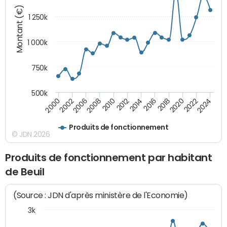
Montant (€)
1 250k
1 000k
750k
500k
2016
2014
2012
2010
2008
2006
2002
2000
2024
2022
2020
2018
Produits de fonctionnement
© JDN 2026
Produits de fonctionnement par habitant
de Beuil
(Source : JDN d'après ministère de l'Economie)
3k