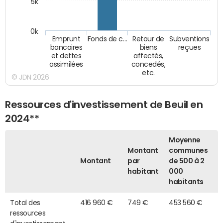
5k
0k
Emprunt
Fonds de c…
Retour de
Subventions
bancaires
biens
reçues
et dettes
affectés,
assimilées
concedés,
etc.
© JDN 2026
Ressources d'investissement de Beuil en
2024**
Moyenne
Montant
communes
Montant
par
de 500 à 2
habitant
000
habitants
Total des
416 960 €
749 €
453 560 €
ressources