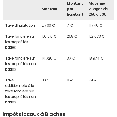
Montant
Moyenne
Montant
par
villages de
habitant
250 à 500
Taxe d'habitation
2 700 €
7 €
11 740 €
Taxe foncière sur
105 510 €
268 €
122 673 €
les propriétés
bâties
Taxe foncière sur
14 720 €
37 €
18 974 €
les propriétés non
bâties
Taxe
0 €
0 €
74 €
additionnelle à la
taxe foncière sur
les propriétés non
bâties
Impôts locaux à Biaches