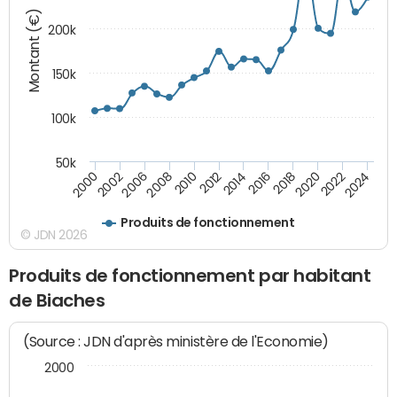
Montant (€)
200k
150k
100k
50k
2008
2022
2002
2018
2014
2010
2024
2006
2020
2000
2016
2012
Produits de fonctionnement
© JDN 2026
Produits de fonctionnement par habitant
de Biaches
(Source : JDN d'après ministère de l'Economie)
2000