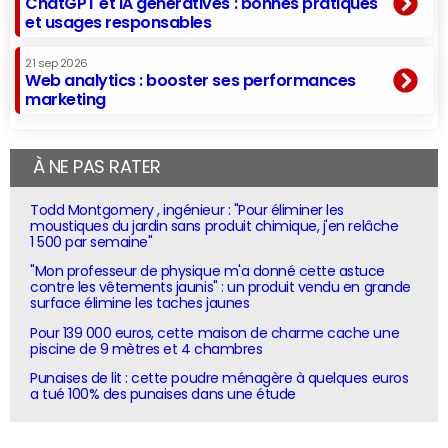
ChatGPT et IA génératives : bonnes pratiques
et usages responsables
21 sep 2026
Web analytics : booster ses performances
marketing
À NE PAS RATER
Todd Montgomery , ingénieur : "Pour éliminer les
moustiques du jardin sans produit chimique, j'en relâche
1 500 par semaine"
"Mon professeur de physique m'a donné cette astuce
contre les vêtements jaunis" : un produit vendu en grande
surface élimine les taches jaunes
Pour 139 000 euros, cette maison de charme cache une
piscine de 9 mètres et 4 chambres
Punaises de lit : cette poudre ménagère à quelques euros
a tué 100% des punaises dans une étude