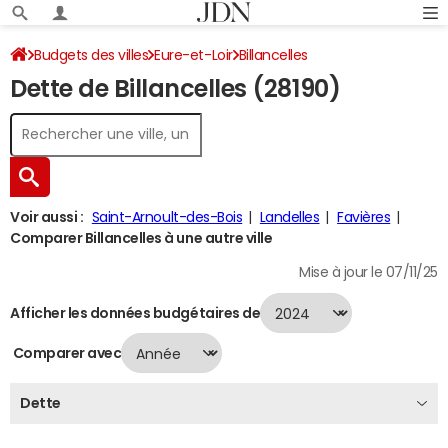
Budgets des villes
Eure-et-Loir
Billancelles
Dette de Billancelles (28190)
Dette au 31/12/2024
Voir aussi :
Saint-Arnoult-des-Bois
Landelles
Favières
Comparer Billancelles à une autre ville
Mise à jour le 07/11/25
Afficher les données budgétaires de
Comparer avec
Dette