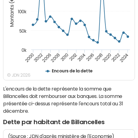
Montants (€)
100k
50k
0k
2008
2022
2002
2018
2014
2010
2024
2006
2020
2000
2016
2012
Encours de la dette
© JDN 2026
L'encours de la dette représente la somme que
Billancelles doit rembourser aux banques. La somme
présentée ci-dessus représente l'encours total au 31
décembre.
Dette par habitant de Billancelles
(Source : JDN d'après ministère de l'Economie)