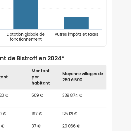
Dotation globale de
Autres impôts et taxes
fonctionnement
t de Bistroff en 2024*
Montant
Moyenne villages de
tant
par
250 à 500
habitant
820 €
569 €
339 874 €
0 €
197 €
125 121 €
0 €
37 €
29 066 €