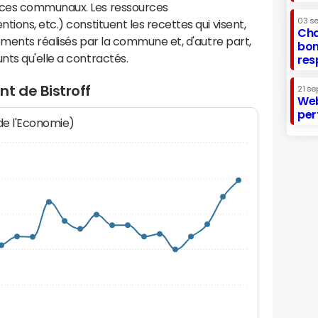
ices communaux. Les ressources
03 s
ions, etc.) constituent les recettes qui visent,
Cha
sements réalisés par la commune et, d'autre part,
bon
ts qu'elle a contractés.
res
t de Bistroff
21 se
Web
per
 de l'Economie)