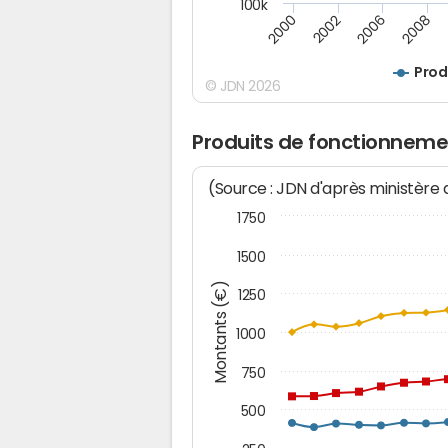
100k
2008
2006
2002
2000
Prod
© JDN 2026
Produits de fonctionnemen
(Source : JDN d'après ministère
1750
1500
Montants (€)
1250
1000
750
500