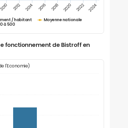
2010
2012
2014
2016
2018
2020
2022
2024
ement / habitant
Moyenne nationale
50 à 500
de fonctionnement de Bistroff en
 de l'Economie)