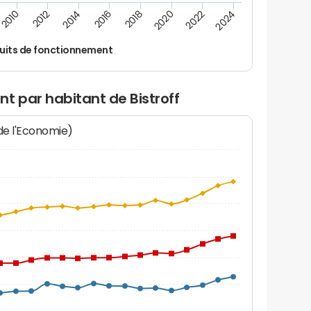
2024
2022
2020
2018
2016
2014
2012
2010
uits de fonctionnement
t par habitant de Bistroff
 de l'Economie)