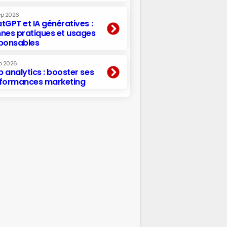
ep 2026
tGPT et IA génératives :
nes pratiques et usages
ponsables
p 2026
 analytics : booster ses
formances marketing