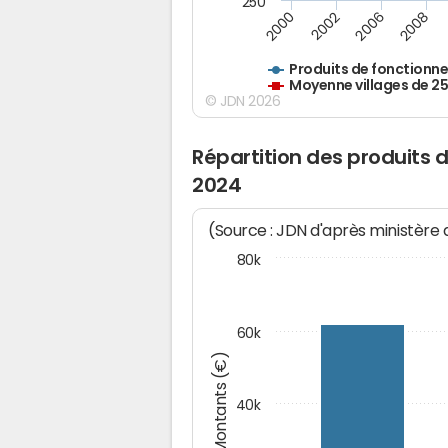
250
2000
2002
2006
2008
Produits de fonctionn
Moyenne villages de 2
© JDN 2026
Répartition des produits 
2024
(Source : JDN d'après ministère
80k
60k
Montants (€)
40k