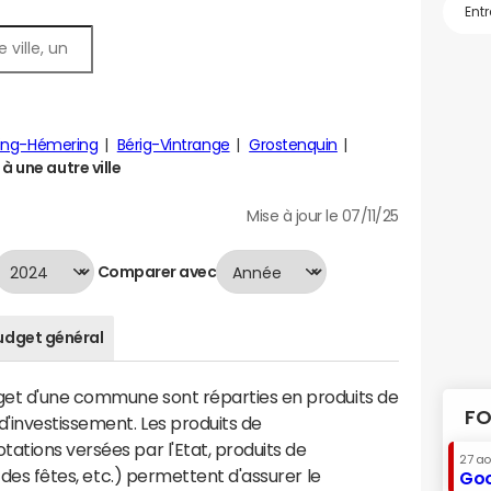
ing-Hémering
Bérig-Vintrange
Grostenquin
à une autre ville
Mise à jour le 07/11/25
Comparer avec
udget général
dget d'une commune sont réparties en produits de
FO
'investissement. Les produits de
ations versées par l'Etat, produits de
27 a
s des fêtes, etc.) permettent d'assurer le
Goo