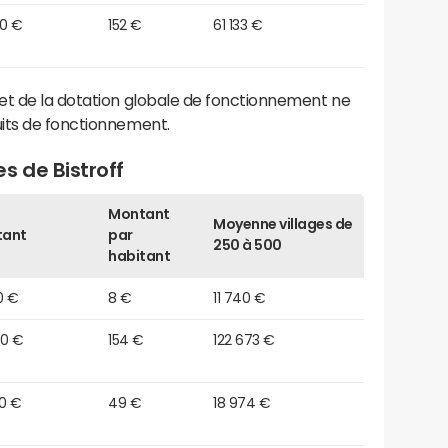
10 €
152 €
61 133 €
et de la dotation globale de fonctionnement ne
its de fonctionnement.
s de Bistroff
Montant
Moyenne villages de
tant
par
250 à 500
habitant
0 €
8 €
11 740 €
10 €
154 €
122 673 €
00 €
49 €
18 974 €