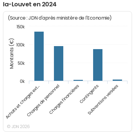
la-Louvet en 2024
(Source : JDN d'après ministère de l'Economie)
150k
Montants (€)
100k
50k
0k
Achats et charges ext…
Charges de personnel
Charges financières
Contingents
Subventions versées
© JDN 2026