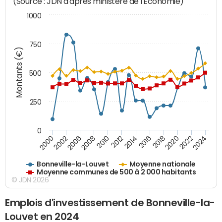
(Source : JDN d'après ministère de l'Economie)
1000
750
Montants (€)
500
250
0
2018
2002
2022
2008
2012
2016
2000
2020
2006
2024
2010
2014
Bonneville-la-Louvet
Moyenne nationale
Moyenne communes de 500 à 2 000 habitants
© JDN 2026
Emplois d'investissement de Bonneville-la-
Louvet en 2024