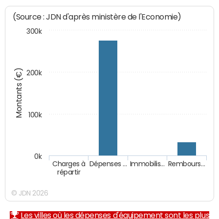
(Source : JDN d'après ministère de l'Economie)
300k
Montants (€)
200k
100k
0k
Charges à
Dépenses …
Immobilis…
Rembours…
répartir
© JDN 2026
Les villes où les dépenses d'équipement sont les plus