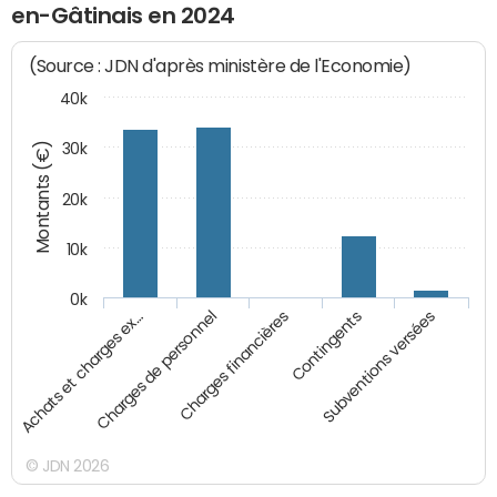
en-Gâtinais en 2024
(Source : JDN d'après ministère de l'Economie)
40k
Montants (€)
30k
20k
10k
0k
Charges financières
Achats et charges ex…
Contingents
Charges de personnel
Subventions versées
© JDN 2026