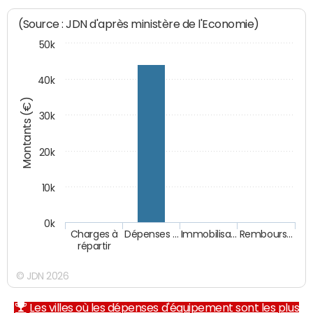
(Source : JDN d'après ministère de l'Economie)
50k
40k
Montants (€)
30k
20k
10k
0k
Charges à
Dépenses …
Immobilisa…
Rembours…
répartir
© JDN 2026
Les villes où les dépenses d'équipement sont les plus