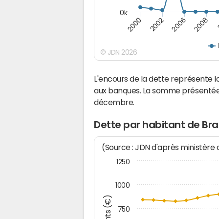
0k
2008
2006
2002
2000
© JDN 2026
L'encours de la dette représente
aux banques. La somme présentée c
décembre.
Dette par habitant de B
(Source : JDN d'après ministère
1250
1000
750