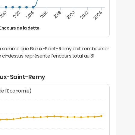
2016
2014
2012
2010
2024
2022
2020
2018
Encours de la dette
 la somme que Braux-Saint-Remy doit rembourser
i-dessus représente l'encours total au 31
raux-Saint-Remy
 de l'Economie)