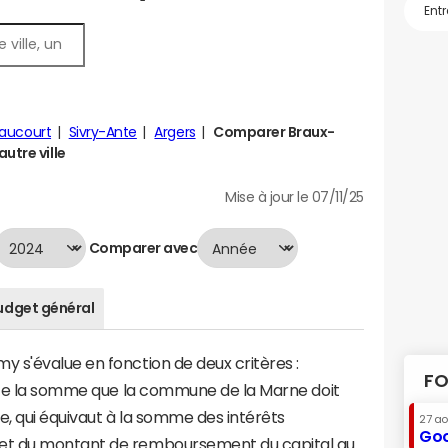
Daucourt
Sivry-Ante
Argers
Comparer Braux-
utre ville
Mise à jour le 07/11/25
Comparer avec
udget général
 s'évalue en fonction de deux critères :
FO
ente la somme que la commune de la Marne doit
te, qui équivaut à la somme des intérêts
27 a
Goo
et du montant de remboursement du capital au