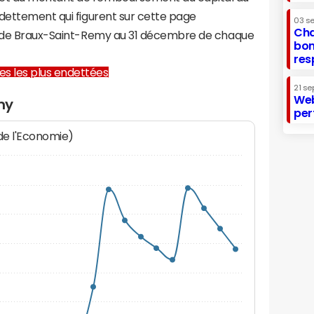
ndettement qui figurent sur cette page
03 s
Cha
re de Braux-Saint-Remy au 31 décembre de chaque
bon
res
lles les plus endettées
21 se
Web
my
per
 de l'Economie)