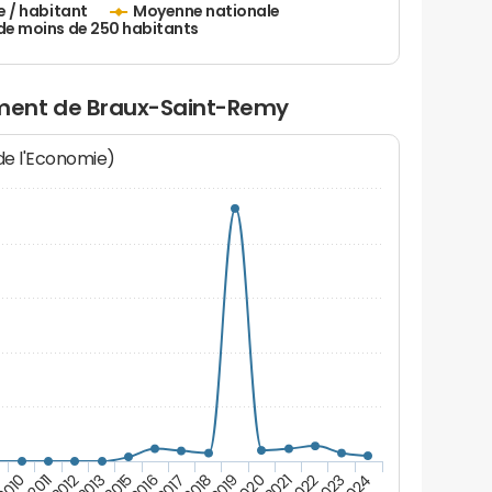
e / habitant
Moyenne nationale
de moins de 250 habitants
ment de Braux-Saint-Remy
 de l'Economie)
2011
2023
9
2021
2019
2017
2015
2012
2024
2010
2022
2020
2018
2016
2013