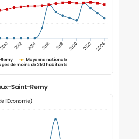
2010
2012
2014
2016
2018
2020
2022
2024
t-Remy
Moyenne nationale
ages de moins de 250 habitants
raux-Saint-Remy
 de l'Economie)