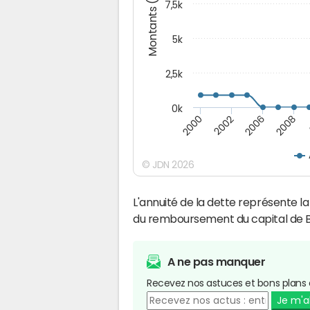
Montants (€)
7,5k
5k
2,5k
0k
2008
2000
2002
2006
© JDN 2026
L'annuité de la dette représente 
du remboursement du capital de 
A ne pas manquer
Recevez nos astuces et bons plans 
Je m'