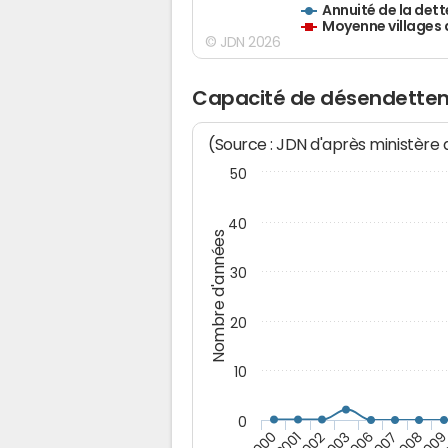
Annuité de la dett
Moyenne villages 
© JDN 2026
Capacité de désendette
(Source : JDN d'après ministère
50
40
Nombre d'années
30
20
10
0
200
2007
2003
2001
2008
2006
2002
2000