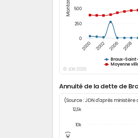
Montants (€)
500
250
0
2000
2002
2006
2008
Braux-Sain
Moyenne vill
© JDN 2026
Annuité de la dette de B
(Source : JDN d'après ministère
12,5k
10k