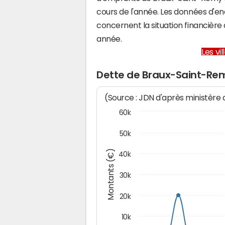
cours de l'année. Les données d'e
concernent la situation financiè
année.
Les vi
Dette de Braux-Saint-Re
(Source : JDN d'après ministère
60k
50k
Montants (€)
40k
30k
20k
10k