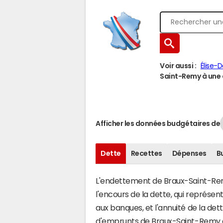
Voir aussi :
Élise-
Saint-Remy à une a
Afficher les données budgétaires de
Dette
Recettes
Dépenses
B
L'endettement de Braux-Saint-Remy
l'encours de la dette, qui représ
aux banques, et l'annuité de la det
d'emprunts de Braux-Saint-Remy 