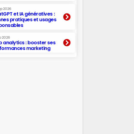
ep 2026
tGPT et IA génératives :
nes pratiques et usages
ponsables
p 2026
 analytics : booster ses
formances marketing