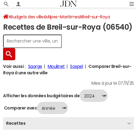
Budgets des villes
Alpes-Maritimes
Breil-sur-Roya
Recettes de Breil-sur-Roya (06540)
Recettes 2024
Voir aussi :
Saorge
Moulinet
Sospel
Comparer Breil-sur-
Roya à une autre ville
Mise à jour le 07/11/25
Afficher les données budgétaires de
Comparer avec
Recettes