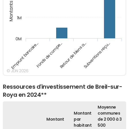
Montants (€)
1M
0M
Emprunt bancaire…
Fonds de compe…
Retour de biens a…
Subventions reçu…
© JDN 2026
Ressources d'investissement de Breil-sur-
Roya en 2024**
Moyenne
Montant
communes
Montant
par
de 2 000 à 3
habitant
500