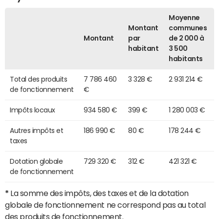
Moyenne
Montant
communes
Montant
par
de 2 000 à
habitant
3 500
habitants
Total des produits
7 786 460
3 328 €
2 931 214 €
de fonctionnement
€
Impôts locaux
934 580 €
399 €
1 280 003 €
Autres impôts et
186 990 €
80 €
178 244 €
taxes
Dotation globale
729 320 €
312 €
421 321 €
de fonctionnement
*
La somme des impôts, des taxes et de la dotation
globale de fonctionnement ne correspond pas au total
des produits de fonctionnement.