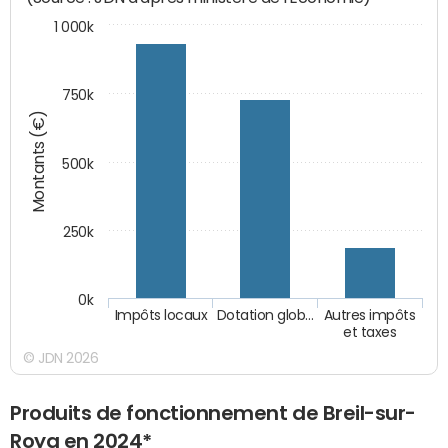
1 000k
750k
Montants (€)
500k
250k
0k
Impôts locaux
Dotation glob…
Autres impôts
et taxes
© JDN 2026
Produits de fonctionnement de Breil-sur-
Roya en 2024*