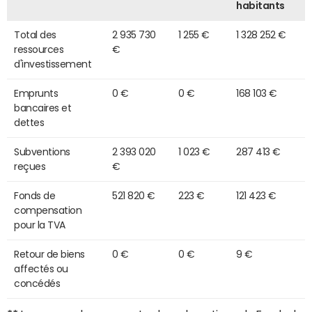
habitants
Total des
2 935 730
1 255 €
1 328 252 €
ressources
€
d'investissement
Emprunts
0 €
0 €
168 103 €
bancaires et
dettes
Subventions
2 393 020
1 023 €
287 413 €
reçues
€
Fonds de
521 820 €
223 €
121 423 €
compensation
pour la TVA
Retour de biens
0 €
0 €
9 €
affectés ou
concédés