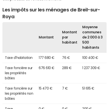
Les impôts sur les ménages de Breil-sur-
Roya
Moyenne
Montant
communes
Montant
par
de 2 000 à 3
habitant
500
habitants
Taxe d'habitation
177 680 €
76 €
100 400 €
Taxe foncière sur
676 610 €
289 €
1 237 309 €
les propriétés
bâties
Taxe foncière sur
15 470 €
7 €
51 615 €
les propriétés non
bâties
Taxe
0 €
0 €
200 €