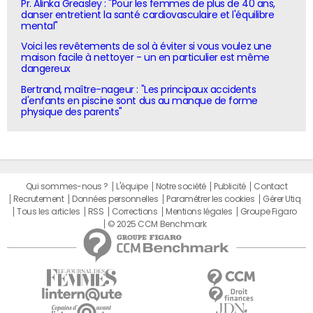
Pr. Alinka Greasley : "Pour les femmes de plus de 40 ans,
danser entretient la santé cardiovasculaire et l'équilibre
mental"
Voici les revêtements de sol à éviter si vous voulez une
maison facile à nettoyer - un en particulier est même
dangereux
Bertrand, maître-nageur : "Les principaux accidents
d'enfants en piscine sont dus au manque de forme
physique des parents"
Qui sommes-nous ?
L'équipe
Notre société
Publicité
Contact
Recrutement
Données personnelles
Paramétrer les cookies
Gérer Utiq
Tous les articles
RSS
Corrections
Mentions légales
Groupe Figaro
© 2025 CCM Benchmark