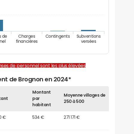
s de
Charges
Contingents
Subventions
nel
financières
versées
enses de personnel sont les plus élevées
nt de Brognon en 2024*
Montant
Moyenne villages de
tant
par
250 à 500
habitant
10 €
534 €
271 171 €