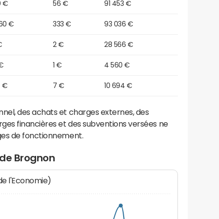
0 €
56 €
91 453 €
260 €
333 €
93 036 €
€
2 €
28 566 €
€
1 €
4 560 €
0 €
7 €
10 694 €
el, des achats et charges externes, des
ges financières et des subventions versées ne
ges de fonctionnement.
 de Brognon
 de l'Economie)