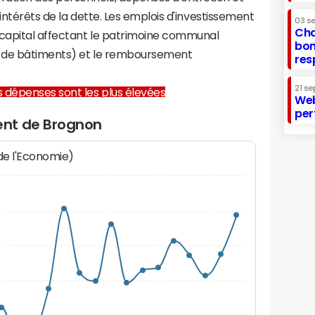
 intérêts de la dette. Les emplois d'investissement
03 s
Cha
capital affectant le patrimoine communal
bon
on de bâtiments) et le remboursement
res
21 se
les dépenses sont les plus élevées
Web
per
ent de Brognon
 de l'Economie)