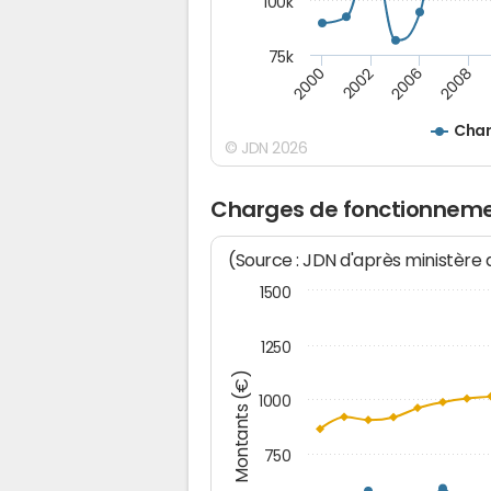
100k
75k
2008
2006
2002
2000
Char
© JDN 2026
Charges de fonctionneme
(Source : JDN d'après ministère
1500
1250
Montants (€)
1000
750