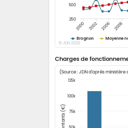
500
250
2000
2002
2006
2008
Brognon
Moyenne n
© JDN 2026
Charges de fonctionneme
(Source : JDN d'après ministère
125k
100k
Montants (€)
75k
50k