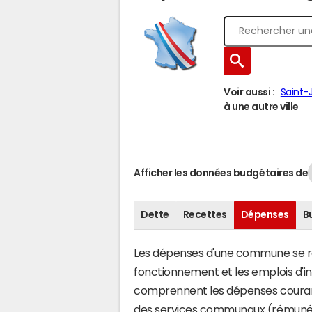
Voir aussi :
Saint-J
à une autre ville
Afficher les données budgétaires de
Dette
Recettes
Dépenses
B
Les dépenses d'une commune se rép
fonctionnement et les emplois d'
comprennent les dépenses couran
des services communaux (rémunéra