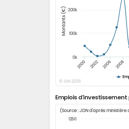
Montants (€)
200k
100k
0k
2008
2006
2002
2000
Emp
© JDN 2026
Emplois d'investissement
(Source : JDN d'après ministère
1250