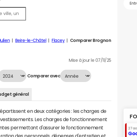
ulien
Beire-le-Châtel
Flacey
Comparer Brognon
Mise à jour le 07/11/25
Comparer avec
udget général
artissent en deux catégories : les charges de
FO
investissements. Les charges de fonctionnement
tes permettant d'assurer le fonctionnement
27 a
Goo
tion des personnels, dépenses d'entretien et