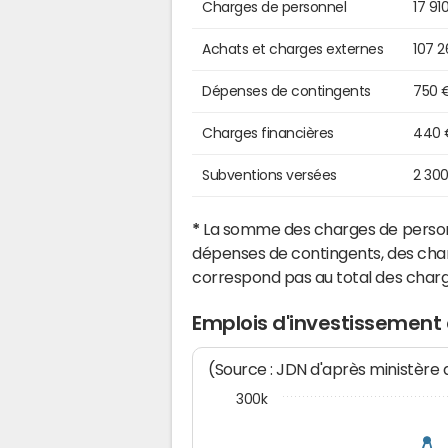
Charges de personnel
17 91
Achats et charges externes
107 
Dépenses de contingents
750 
Charges financières
440 
Subventions versées
2 30
*
La somme des charges de personn
dépenses de contingents, des char
correspond pas au total des char
Emplois d'investissement
(Source : JDN d'après ministère
300k