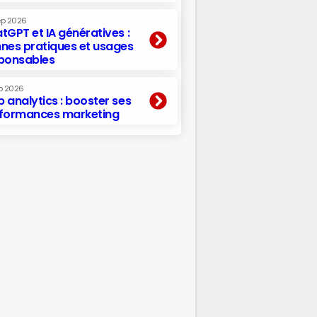
ep 2026
tGPT et IA génératives :
nes pratiques et usages
ponsables
p 2026
 analytics : booster ses
formances marketing