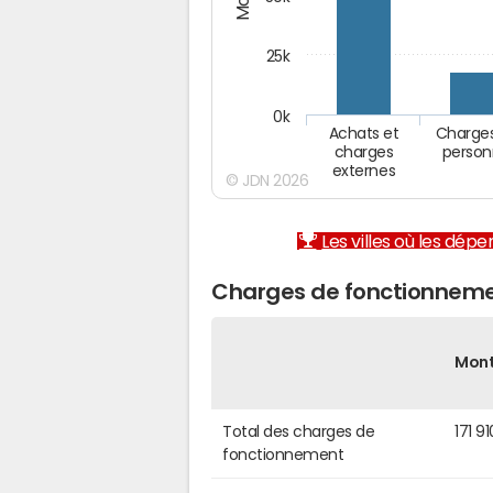
25k
0k
Achats et
Charge
charges
person
externes
© JDN 2026
Les villes où les dép
Charges de fonctionneme
Mon
Total des charges de
171 9
fonctionnement