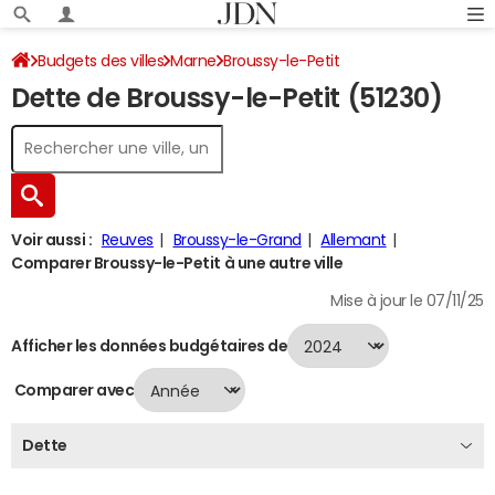
Budgets des villes
Marne
Broussy-le-Petit
Dette de Broussy-le-Petit (51230)
Dette au 31/12/2024
Voir aussi :
Reuves
Broussy-le-Grand
Allemant
Comparer Broussy-le-Petit à une autre ville
Mise à jour le 07/11/25
Afficher les données budgétaires de
Comparer avec
Dette