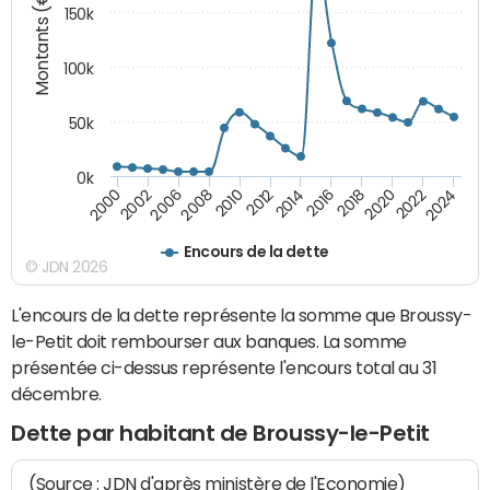
Montants (€)
150k
100k
50k
0k
2008
2022
2002
2018
2014
2010
2024
2006
2020
2000
2016
2012
Encours de la dette
© JDN 2026
L'encours de la dette représente la somme que Broussy-
le-Petit doit rembourser aux banques. La somme
présentée ci-dessus représente l'encours total au 31
décembre.
Dette par habitant de Broussy-le-Petit
(Source : JDN d'après ministère de l'Economie)