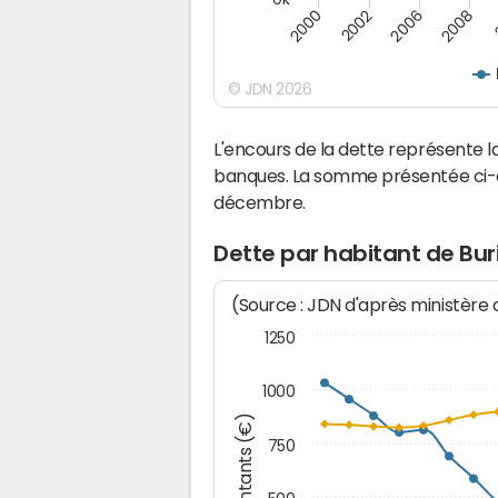
2008
2006
2002
2000
© JDN 2026
L'encours de la dette représente l
banques. La somme présentée ci-de
décembre.
Dette par habitant de Buri
(Source : JDN d'après ministère
1250
1000
Montants (€)
750