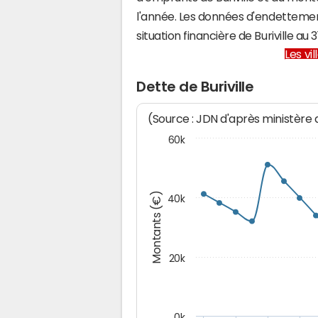
l'année. Les données d'endettemen
situation financière de Buriville 
Les vi
Dette de Buriville
(Source : JDN d'après ministère
60k
Montants (€)
40k
20k
0k