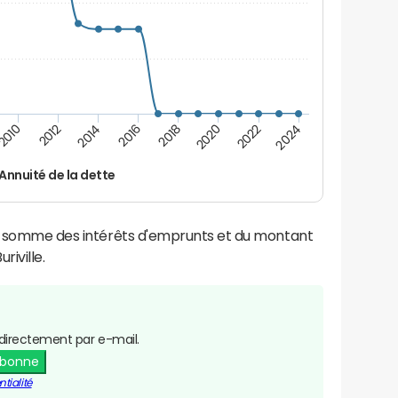
2012
2018
2024
2014
2020
2010
2016
2022
Annuité de la dette
la somme des intérêts d'emprunts et du montant
iville.
directement par e-mail.
abonne
tialité