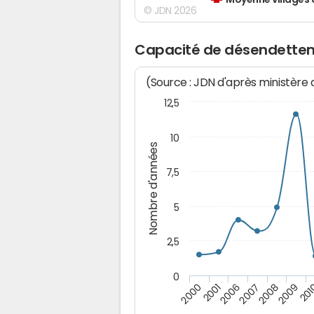
Moyenne villages 
© JDN 2026
Capacité de désendetteme
(Source : JDN d'après ministère
12,5
10
Nombre d'années
7,5
5
2,5
0
2008
2006
2000
2009
2007
2001
201