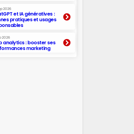
ep 2026
tGPT et IA génératives :
nes pratiques et usages
ponsables
p 2026
 analytics : booster ses
formances marketing