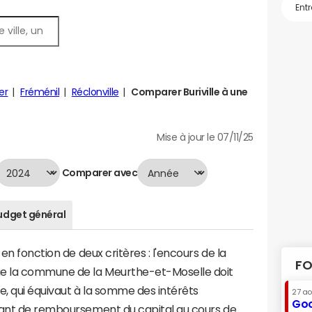
er
Fréménil
Réclonville
Comparer Buriville à une
Mise à jour le 07/11/25
Comparer avec
udget général
en fonction de deux critères : l'encours de la
FO
ue la commune de la Meurthe-et-Moselle doit
te, qui équivaut à la somme des intérêts
27 a
Goo
tant de remboursement du capital au cours de