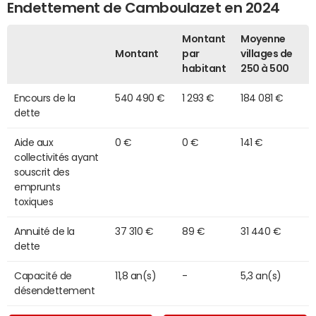
Endettement de Camboulazet en 2024
Montant
Moyenne
Montant
par
villages de
habitant
250 à 500
Encours de la
540 490 €
1 293 €
184 081 €
dette
Aide aux
0 €
0 €
141 €
collectivités ayant
souscrit des
emprunts
toxiques
Annuité de la
37 310 €
89 €
31 440 €
dette
Capacité de
11,8 an(s)
-
5,3 an(s)
désendettement