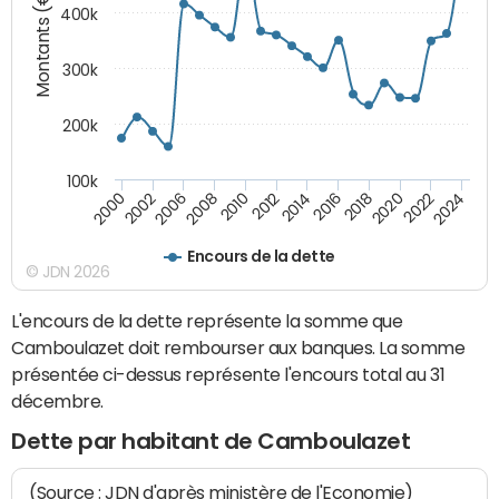
Montants (€)
400k
300k
200k
100k
2000
2022
2016
2010
2002
2024
2018
2012
2006
2020
2014
2008
Encours de la dette
© JDN 2026
L'encours de la dette représente la somme que
Camboulazet doit rembourser aux banques. La somme
présentée ci-dessus représente l'encours total au 31
décembre.
Dette par habitant de Camboulazet
(Source : JDN d'après ministère de l'Economie)