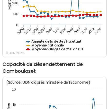
200
100
0
2014
2008
2000
2024
2018
2012
2006
2022
2016
2010
2002
2020
Annuité de la dette / habitant
Moyenne nationale
Moyenne villages de 250 à 500
© JDN 2026
Capacité de désendettement de
Camboulazet
(Source : JDN d'après ministère de l'Economie)
20
15