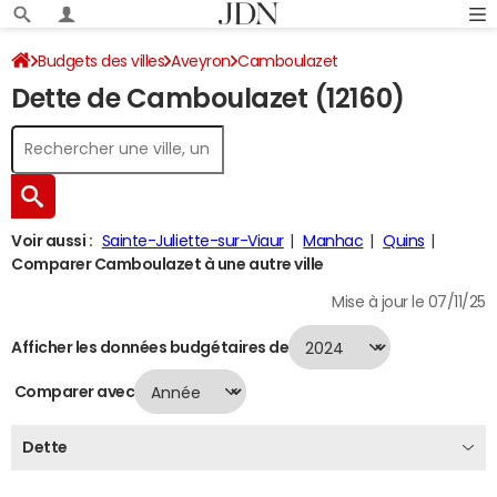
Budgets des villes
Aveyron
Camboulazet
Dette de Camboulazet (12160)
Dette au 31/12/2024
Voir aussi :
Sainte-Juliette-sur-Viaur
Manhac
Quins
Comparer Camboulazet à une autre ville
Mise à jour le 07/11/25
Afficher les données budgétaires de
Comparer avec
Dette