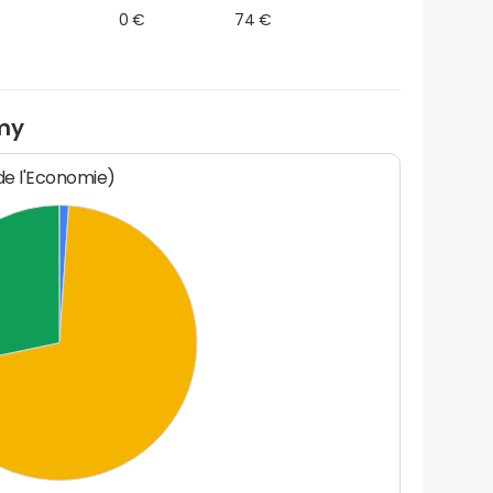
0 €
74 €
my
 de l'Economie)