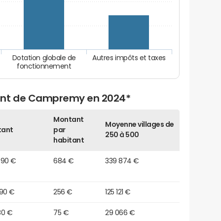
Dotation globale de
Autres impôts et taxes
fonctionnement
ent de Campremy en 2024*
Montant
Moyenne villages de
tant
par
250 à 500
habitant
990 €
684 €
339 874 €
090 €
256 €
125 121 €
80 €
75 €
29 066 €