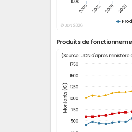
100k
2008
2006
2002
2000
Prod
© JDN 2026
Produits de fonctionnem
(Source : JDN d'après ministère
1750
1500
Montants (€)
1250
1000
750
500