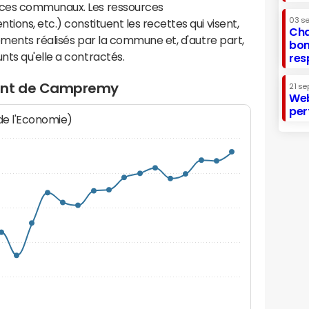
ices communaux. Les ressources
03 s
ions, etc.) constituent les recettes qui visent,
Cha
sements réalisés par la commune et, d'autre part,
bon
ts qu'elle a contractés.
res
ment de Campremy
21 se
Web
per
 de l'Economie)