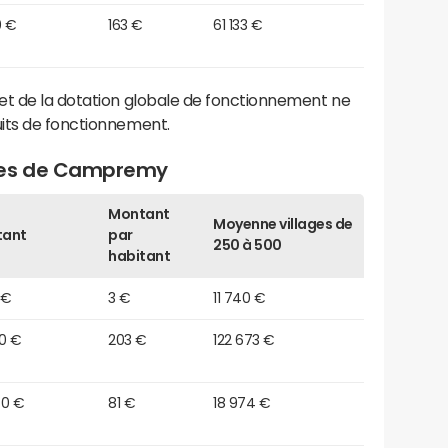
0 €
163 €
61 133 €
et de la dotation globale de fonctionnement ne
its de fonctionnement.
ages de Campremy
Montant
Moyenne villages de
tant
par
250 à 500
habitant
 €
3 €
11 740 €
80 €
203 €
122 673 €
70 €
81 €
18 974 €