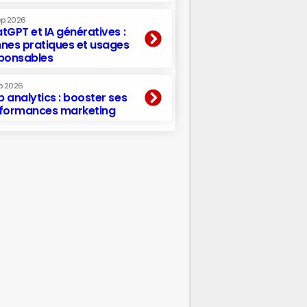
ep 2026
tGPT et IA génératives :
nes pratiques et usages
ponsables
p 2026
 analytics : booster ses
formances marketing