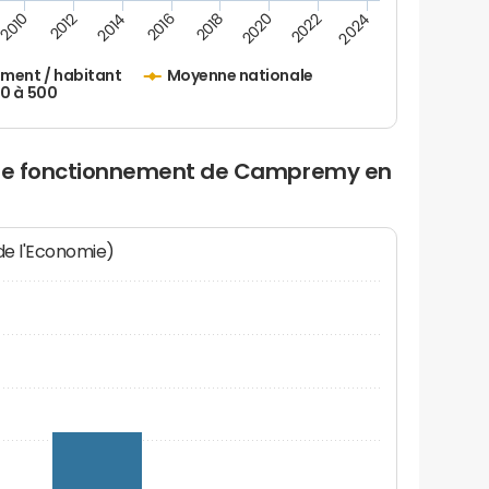
2010
2012
2014
2016
2018
2020
2022
2024
ement / habitant
Moyenne nationale
50 à 500
s de fonctionnement de Campremy en
 de l'Economie)