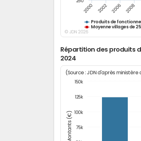
250
2000
2002
2006
2008
Produits de fonctionn
Moyenne villages de 2
© JDN 2026
Répartition des produit
2024
(Source : JDN d'après ministère
150k
125k
100k
Montants (€)
75k