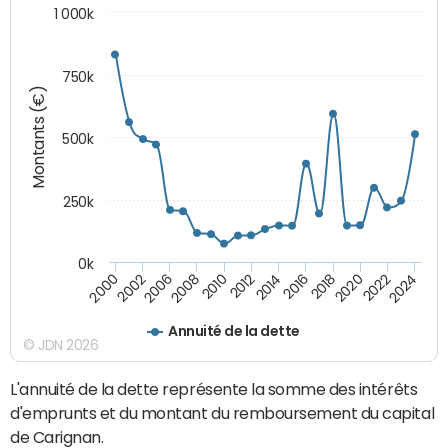
1 000k
750k
Montants (€)
500k
250k
0k
2016
2014
2012
2010
2008
2006
2002
2000
2024
2022
2020
2018
Annuité de la dette
© JDN 2026
L'annuité de la dette représente la somme des intérêts
d'emprunts et du montant du remboursement du capital
de Carignan.