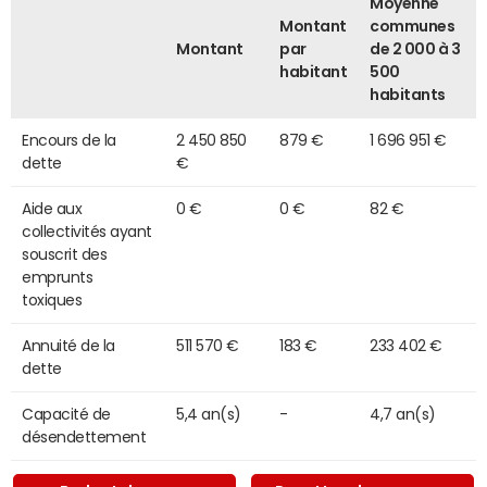
Moyenne
Montant
communes
Montant
par
de 2 000 à 3
habitant
500
habitants
Encours de la
2 450 850
879 €
1 696 951 €
dette
€
Aide aux
0 €
0 €
82 €
collectivités ayant
souscrit des
emprunts
toxiques
Annuité de la
511 570 €
183 €
233 402 €
dette
Capacité de
5,4 an(s)
-
4,7 an(s)
désendettement