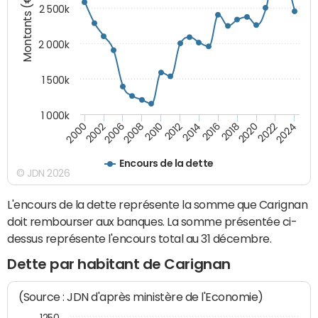
Montants (€)
2 500k
2 000k
1 500k
1 000k
2014
2008
2000
2024
2018
2012
2006
2022
2016
2010
2002
2020
Encours de la dette
© JDN 2026
L'encours de la dette représente la somme que Carignan
doit rembourser aux banques. La somme présentée ci-
dessus représente l'encours total au 31 décembre.
Dette par habitant de Carignan
(Source : JDN d'après ministère de l'Economie)
1250