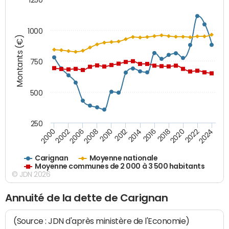
1000
Montants (€)
750
500
250
2018
2002
2022
2008
2012
2016
2000
2020
2006
2024
2010
2014
Carignan
Moyenne nationale
Moyenne communes de 2 000 à 3 500 habitants
© JDN 2026
Annuité de la dette de Carignan
(Source : JDN d'après ministère de l'Economie)