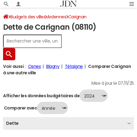
Budgets des villes
Ardennes
Carignan
Dette de Carignan (08110)
Dette au 31/12/2024
Voir aussi :
Osnes
Blagny
Tétaigne
Comparer Carignan
à une autre ville
Mise à jour le 07/11/25
Afficher les données budgétaires de
Comparer avec
Dette