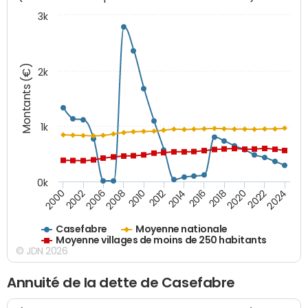
3k
Montants (€)
2k
1k
0k
2006
2000
2024
2020
2016
2012
2008
2002
2022
2018
2014
2010
Casefabre
Moyenne nationale
Moyenne villages de moins de 250 habitants
© JDN 2026
Annuité de la dette de Casefabre