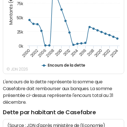
Montants (€)
75k
50k
25k
0k
2024
2002
2010
2016
2022
2000
2008
2014
2020
2006
2012
2018
Encours de la dette
© JDN 2026
L'encours de la dette représente la somme que
Casefabre doit rembourser aux banques. La somme
présentée ci-dessus représente l'encours total au 31
décembre.
Dette par habitant de Casefabre
(Source : JDN d'après ministère de l'Economie)