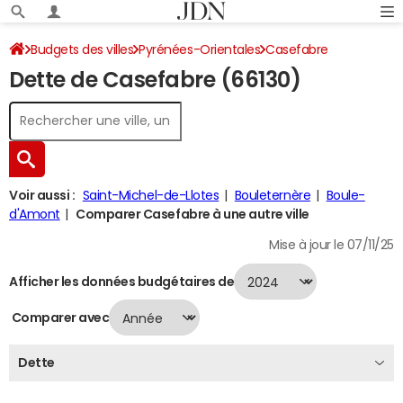
Budgets des villes
Pyrénées-Orientales
Casefabre
Dette de Casefabre (66130)
Dette au 31/12/2024
Voir aussi :
Saint-Michel-de-Llotes
Bouleternère
Boule-
d'Amont
Comparer Casefabre à une autre ville
Mise à jour le 07/11/25
Afficher les données budgétaires de
Comparer avec
Dette