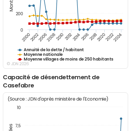
200
0
2020
2010
2016
2006
2022
2012
2000
2018
2008
2024
2014
2002
Annuité de la dette / habitant
Moyenne nationale
Moyenne villages de moins de 250 habitants
© JDN 2026
Capacité de désendettement de
Casefabre
(Source : JDN d'après ministère de l'Economie)
10
7,5