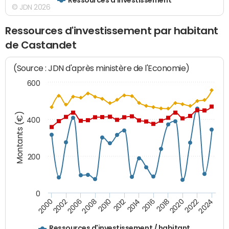
© JDN 2026
Ressources d'investissement par habitant
de Castandet
(Source : JDN d'après ministère de l'Economie)
600
Montants (€)
400
200
0
2020
2010
2016
2006
2022
2012
2000
2018
2008
2024
2002
2014
Ressources d'investissement / habitant