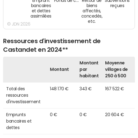
Emprunt
Fonds de c…
Retour de
Subventions
bancaires
biens
reçues
et dettes
affectés,
assimilées
concedés,
etc.
© JDN 2026
Ressources d'investissement de
Castandet en 2024**
Montant
Moyenne
Montant
par
villages de
habitant
250 à 500
Total des
148 170 €
343 €
167 522 €
ressources
d'investissement
Emprunts
0 €
0 €
20 604 €
bancaires et
dettes