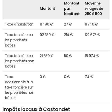
Montant
Moyenne
Montant
par
villages de
habitant
250 à 500
Taxe d'habitation
11 490 €
27 €
11 740 €
Taxe foncière sur
92 350 €
214 €
122 673 €
les propriétés
bâties
Taxe foncière sur
21 650 €
50 €
18 974 €
les propriétés non
bâties
Taxe
0 €
0 €
74 €
additionnelle à la
taxe foncière sur
les propriétés non
bâties
Impôts locaux à Castandet