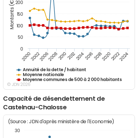
Montants (€)
200
150
100
50
0
2014
2008
2000
2024
2018
2012
2006
2022
2016
2010
2002
2020
Annuité de la dette / habitant
Moyenne nationale
Moyenne communes de 500 à 2 000 habitants
© JDN 2026
Capacité de désendettement de
Castelnau-Chalosse
(Source : JDN d'après ministère de l'Economie)
30