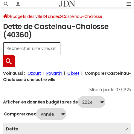
Budgets des villes
Landes
Castelnau-Chalosse
Dette de Castelnau-Chalosse
Dette au 31/12/2024
(40360)
Voir aussi :
Ozourt
Poyartin
Gibret
Comparer Castelnau-
Chalosse à une autre ville
Mise à jour le 07/11/25
Afficher les données budgétaires de
Comparer avec
Dette