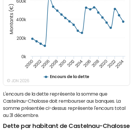
600k
Montants (€)
400k
200k
0k
2000
2022
2016
2010
2002
2024
2018
2012
2006
2020
2014
2008
Encours de la dette
© JDN 2026
L'encours de la dette représente la somme que
Castelnau-Chalosse doit rembourser aux banques. La
somme présentée ci-dessus représente l'encours total
au 31 décembre.
Dette par habitant de Castelnau-Chalosse