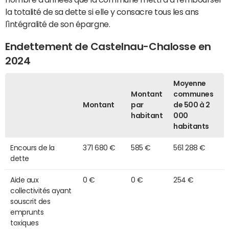
la totalité de sa dette si elle y consacre tous les ans
l'intégralité de son épargne.
Endettement de Castelnau-Chalosse en
2024
Moyenne
Montant
communes
Montant
par
de 500 à 2
habitant
000
habitants
Encours de la
371 680 €
585 €
561 288 €
dette
Aide aux
0 €
0 €
254 €
collectivités ayant
souscrit des
emprunts
toxiques