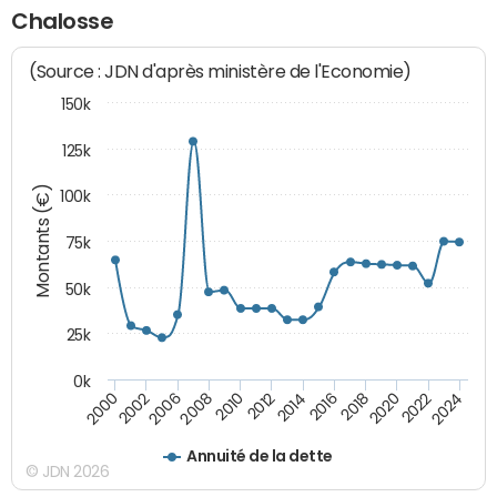
Chalosse
(Source : JDN d'après ministère de l'Economie)
150k
125k
Montants (€)
100k
75k
50k
25k
0k
2024
2002
2010
2016
2022
2000
2008
2014
2020
2006
2012
2018
Annuité de la dette
© JDN 2026