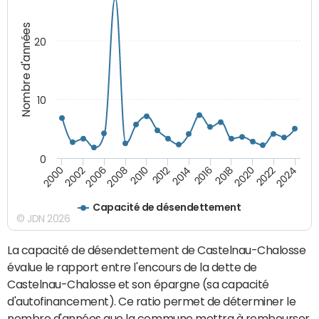
Nombre d'années
20
10
0
2000
2022
2016
2010
2002
2024
2018
2012
2006
2020
2014
2008
Capacité de désendettement
© JDN 2026
La capacité de désendettement de Castelnau-Chalosse
évalue le rapport entre l'encours de la dette de
Castelnau-Chalosse et son épargne (sa capacité
d'autofinancement). Ce ratio permet de déterminer le
nombre d'années que la commune mettra à rembourser