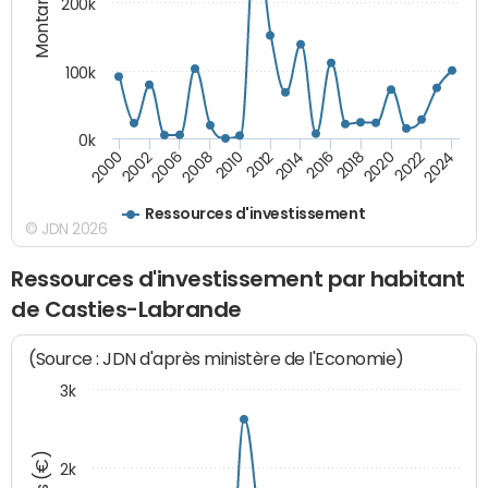
Montants (€)
200k
100k
0k
2000
2022
2016
2010
2002
2024
2018
2012
2006
2020
2014
2008
Ressources d'investissement
© JDN 2026
Ressources d'investissement par habitant
de Casties-Labrande
(Source : JDN d'après ministère de l'Economie)
3k
2k