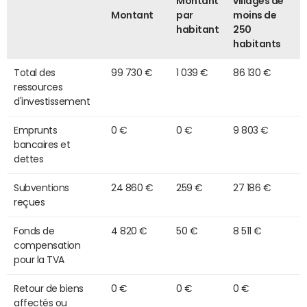
Montant
villages de
Montant
par
moins de
habitant
250
habitants
Total des
99 730 €
1 039 €
86 130 €
ressources
d'investissement
Emprunts
0 €
0 €
9 803 €
bancaires et
dettes
Subventions
24 860 €
259 €
27 186 €
reçues
Fonds de
4 820 €
50 €
8 511 €
compensation
pour la TVA
Retour de biens
0 €
0 €
0 €
affectés ou