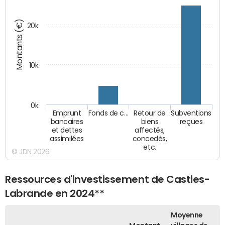
Montants (€)
20k
10k
0k
Emprunt
Fonds de c…
Retour de
Subventions
bancaires
biens
reçues
et dettes
affectés,
assimilées
concedés,
etc.
© JDN 2026
Ressources d'investissement de Casties-
Labrande en 2024**
Moyenne