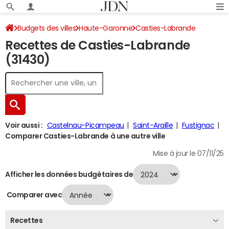
Budgets des villes
Haute-Garonne
Casties-Labrande
Recettes de Casties-Labrande
Recettes 2024
(31430)
Voir aussi :
Castelnau-Picampeau
Saint-Araille
Fustignac
Comparer Casties-Labrande à une autre ville
Mise à jour le 07/11/25
Afficher les données budgétaires de
Comparer avec
Recettes