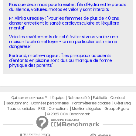
Plus que deux mois pour la visiter : l'île d'Hydra est le paradis
du silence, voitures, motos et vélos y sont interdits
Pr. Alinka Greasley : "Pour les femmes de plus de 40 ans,
danser entretient la santé cardiovasculaire et l'équilibre
mental"
Voici les revêtements de sol à éviter si vous voulez une
maison facile à nettoyer - un en particulier est même
dangereux
Bertrand, maître-nageur : "Les principaux accidents
d'enfants en piscine sont dus au manque de forme
physique des parents"
Qui sommes-nous ?
L'équipe
Notre société
Publicité
Contact
Recrutement
Données personnelles
Paramétrer les cookies
Gérer Utiq
Tous les articles
RSS
Corrections
Mentions légales
Groupe Figaro
© 2025 CCM Benchmark