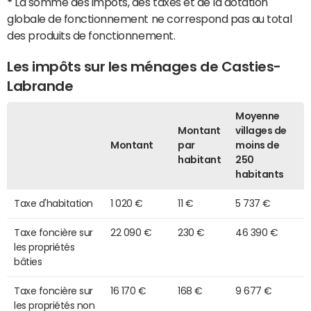
*
La somme des impôts, des taxes et de la dotation
globale de fonctionnement ne correspond pas au total
des produits de fonctionnement.
Les impôts sur les ménages de Casties-
Labrande
Moyenne
Montant
villages de
Montant
par
moins de
habitant
250
habitants
Taxe d'habitation
1 020 €
11 €
5 737 €
Taxe foncière sur
22 090 €
230 €
46 390 €
les propriétés
bâties
Taxe foncière sur
16 170 €
168 €
9 677 €
les propriétés non