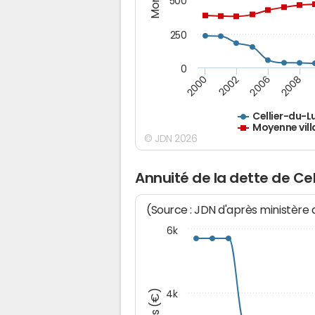
500
250
0
2000
2002
2006
2008
Cellier-du-L
Moyenne vill
© JDN 2026
Annuité de la dette de Ce
(Source : JDN d'après ministère
6k
4k