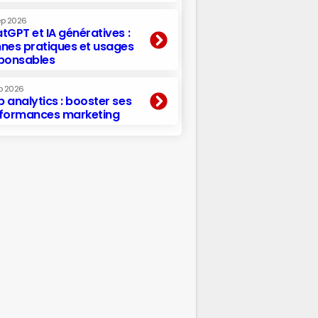
ep 2026
tGPT et IA génératives :
nes pratiques et usages
ponsables
p 2026
 analytics : booster ses
formances marketing