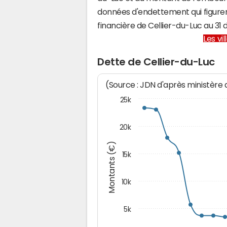
données d'endettement qui figuren
financière de Cellier-du-Luc au 3
Les vi
Dette de Cellier-du-Luc
(Source : JDN d'après ministère
25k
20k
Montants (€)
15k
10k
5k