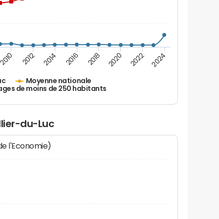
2010
2012
2014
2016
2018
2020
2022
2024
uc
Moyenne nationale
ages de moins de 250 habitants
llier-du-Luc
 de l'Economie)