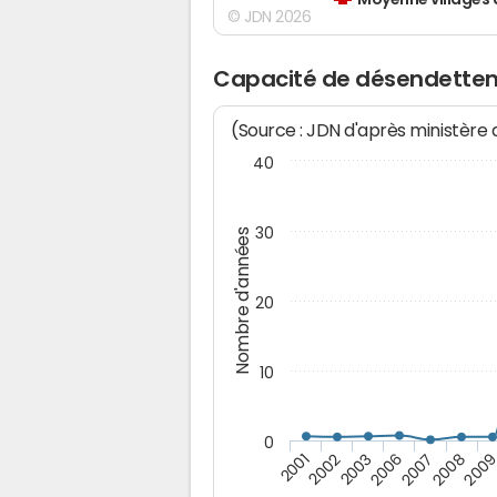
Moyenne villages 
© JDN 2026
Capacité de désendettem
(Source : JDN d'après ministère
40
30
Nombre d'années
20
10
0
2003
2008
2002
2007
2001
2006
200