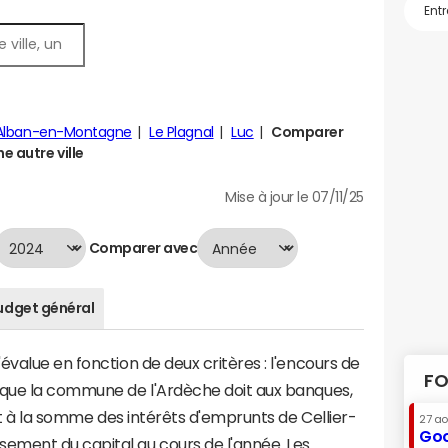
-Alban-en-Montagne
Le Plagnal
Luc
Comparer
e autre ville
Mise à jour le 07/11/25
Comparer avec
udget général
évalue en fonction de deux critères : l'encours de
FO
 que la commune de l'Ardèche doit aux banques,
aut à la somme des intérêts d'emprunts de Cellier-
27 a
Goo
ment du capital au cours de l'année. Les