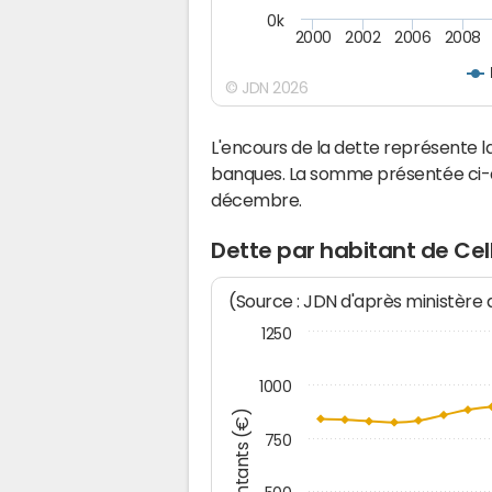
0k
2000
2002
2006
2008
© JDN 2026
L'encours de la dette représente 
banques. La somme présentée ci-de
décembre.
Dette par habitant de Cel
(Source : JDN d'après ministère
1250
1000
Montants (€)
750