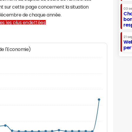
t sur cette page concernent la situation
03 s
Cha
1 décembre de chaque année.
bon
lles les plus endettées
res
21 se
Web
per
 de l'Economie)