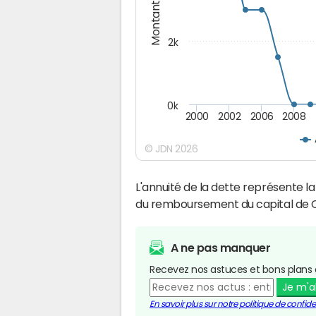
Montants (€)
2k
0k
2000
2002
2006
2008
© JDN 2026
L'annuité de la dette représente 
du remboursement du capital de C
A ne pas manquer
Recevez nos astuces et bons plans 
Je m'
En savoir plus sur notre politique de confiden