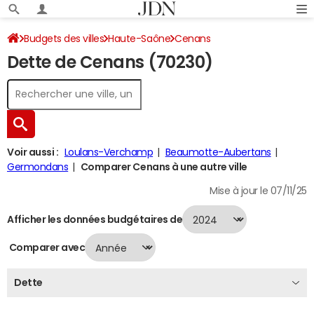
Budgets des villes
Haute-Saône
Cenans
Dette de Cenans (70230)
Dette au 31/12/2024
Voir aussi :
Loulans-Verchamp
Beaumotte-Aubertans
Germondans
Comparer Cenans à une autre ville
Mise à jour le 07/11/25
Afficher les données budgétaires de
Comparer avec
Dette