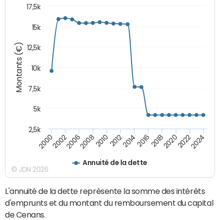
17,5k
15k
Montants (€)
12,5k
10k
7,5k
5k
2,5k
2018
2002
2020
2006
2022
2008
2024
2010
2012
2014
2016
2000
Annuité de la dette
© JDN 2026
L'annuité de la dette représente la somme des intérêts
d'emprunts et du montant du remboursement du capital
de Cenans.