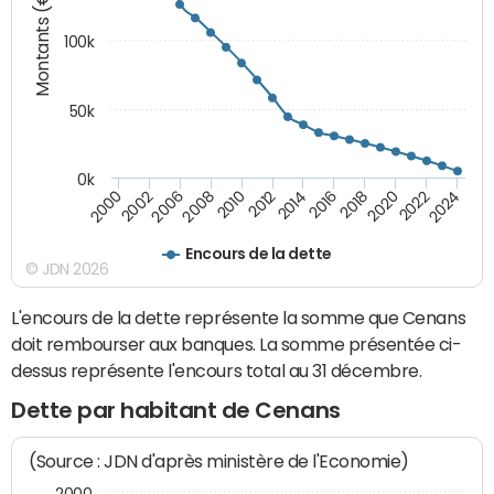
Montants (€)
100k
50k
0k
2008
2022
2002
2018
2014
2010
2024
2006
2020
2000
2016
2012
Encours de la dette
© JDN 2026
L'encours de la dette représente la somme que Cenans
doit rembourser aux banques. La somme présentée ci-
dessus représente l'encours total au 31 décembre.
Dette par habitant de Cenans
(Source : JDN d'après ministère de l'Economie)
2000