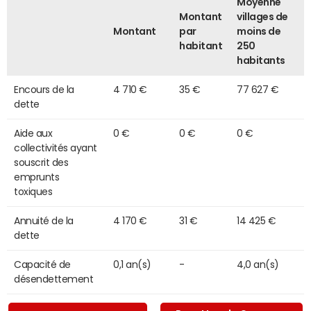
Moyenne
Montant
villages de
Montant
par
moins de
habitant
250
habitants
Encours de la
4 710 €
35 €
77 627 €
dette
Aide aux
0 €
0 €
0 €
collectivités ayant
souscrit des
emprunts
toxiques
Annuité de la
4 170 €
31 €
14 425 €
dette
Capacité de
0,1 an(s)
-
4,0 an(s)
désendettement