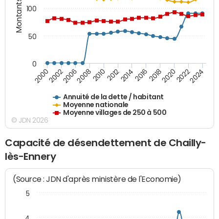
Montants (€)
100
50
0
2014
2008
2000
2024
2018
2012
2006
2022
2016
2010
2002
2020
Annuité de la dette / habitant
Moyenne nationale
Moyenne villages de 250 à 500
© JDN 2026
Capacité de désendettement de Chailly-
lès-Ennery
(Source : JDN d'après ministère de l'Economie)
5
4