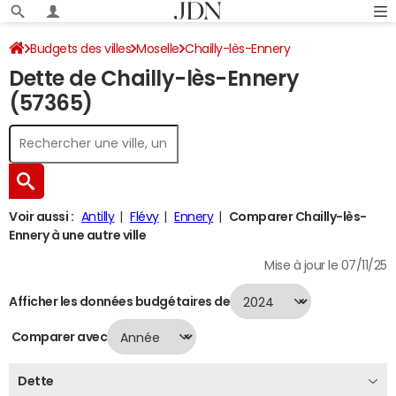
Budgets des villes
Moselle
Chailly-lès-Ennery
Dette de Chailly-lès-Ennery
Dette au 31/12/2024
(57365)
Voir aussi :
Antilly
Flévy
Ennery
Comparer Chailly-lès-
Ennery à une autre ville
Mise à jour le 07/11/25
Afficher les données budgétaires de
Comparer avec
Dette