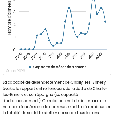
Nombre d'années
3
2
1
0
2015
2017
2019
2021
2023
2000
2003
2007
2009
2011
2013
Capacité de désendettement
© JDN 2026
La capacité de désendettement de Chailly-lès-Ennery
évalue le rapport entre l'encours de la dette de Chailly-
lès-Ennery et son épargne (sa capacité
d'autofinancement). Ce ratio permet de déterminer le
nombre d'années que la commune mettra à rembourser
la totalité de sa dette si elle y consacre tous les ans