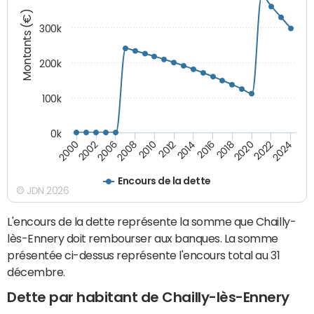
Montants (€)
300k
200k
100k
0k
2000
2022
2016
2010
2002
2024
2018
2012
2006
2020
2014
2008
Encours de la dette
© JDN 2026
L'encours de la dette représente la somme que Chailly-
lès-Ennery doit rembourser aux banques. La somme
présentée ci-dessus représente l'encours total au 31
décembre.
Dette par habitant de Chailly-lès-Ennery