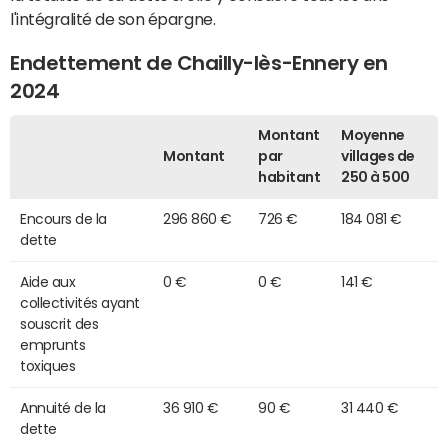
l'intégralité de son épargne.
Endettement de Chailly-lès-Ennery en
2024
Montant
Moyenne
Montant
par
villages de
habitant
250 à 500
Encours de la
296 860 €
726 €
184 081 €
dette
Aide aux
0 €
0 €
141 €
collectivités ayant
souscrit des
emprunts
toxiques
Annuité de la
36 910 €
90 €
31 440 €
dette