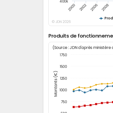
400k
2000
2008
2006
2002
Prod
© JDN 2026
Produits de fonctionneme
(Source : JDN d'après ministère
1750
1500
Montants (€)
1250
1000
750