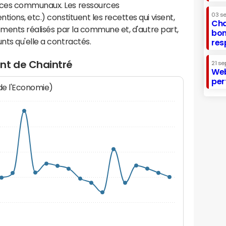
ices communaux. Les ressources
03 s
ions, etc.) constituent les recettes qui visent,
Cha
sements réalisés par la commune et, d'autre part,
bon
ts qu'elle a contractés.
res
nt de Chaintré
21 se
Web
per
 de l'Economie)