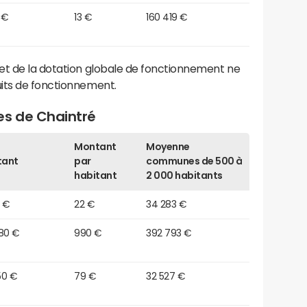
 €
13 €
160 419 €
et de la dotation globale de fonctionnement ne
its de fonctionnement.
es de Chaintré
Montant
Moyenne
tant
par
communes de 500 à
habitant
2 000 habitants
0 €
22 €
34 283 €
180 €
990 €
392 793 €
50 €
79 €
32 527 €