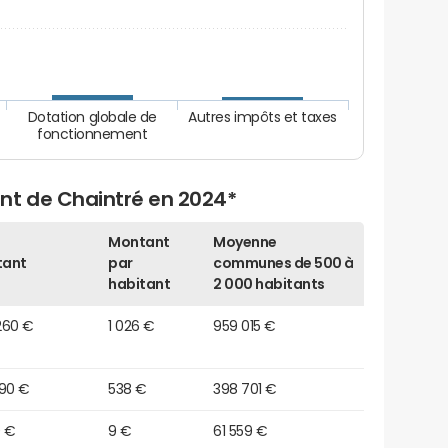
Dotation globale de
Autres impôts et taxes
fonctionnement
nt de Chaintré en 2024*
Montant
Moyenne
tant
par
communes de 500 à
habitant
2 000 habitants
260 €
1 026 €
959 015 €
890 €
538 €
398 701 €
0 €
9 €
61 559 €