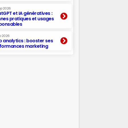
ep 2026
tGPT et IA génératives :
nes pratiques et usages
ponsables
p 2026
 analytics : booster ses
formances marketing