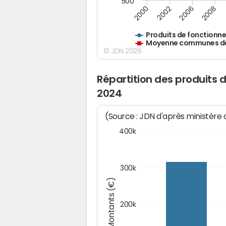
500
2000
2002
2006
2008
Produits de fonctionn
Moyenne communes de 
© JDN 2026
Répartition des produits
2024
(Source : JDN d'après ministère
400k
300k
Montants (€)
200k