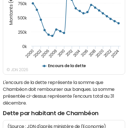
Montants (€)
750k
500k
250k
0k
2016
2014
2012
2010
2008
2006
2002
2000
2024
2022
2020
2018
Encours de la dette
© JDN 2026
L'encours de la dette représente la somme que
Chambéon doit rembourser aux banques. La somme
présentée ci-dessus représente l'encours total au 31
décembre.
Dette par habitant de Chambéon
(Source : JDN d'après ministère de l'Economie)