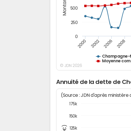
Montants (€)
500
250
0
2000
2002
2006
2008
Champagne-
Moyenne comm
© JDN 2026
Annuité de la dette de
(Source : JDN d'après ministère
175k
150k
125k