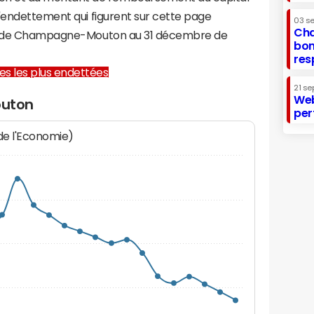
d'endettement qui figurent sur cette page
03 s
Cha
ère de Champagne-Mouton au 31 décembre de
bon
res
lles les plus endettées
21 se
Web
uton
per
 de l'Economie)