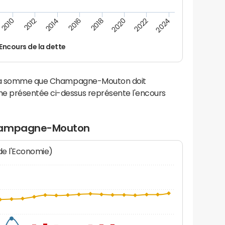
2014
2024
2012
2022
2010
2020
2018
2016
Encours de la dette
e la somme que Champagne-Mouton doit
e présentée ci-dessus représente l'encours
Champagne-Mouton
 de l'Economie)