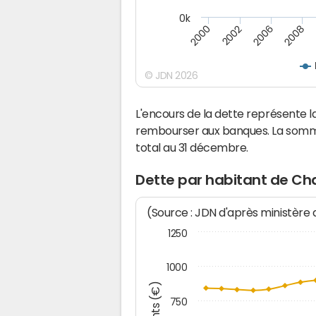
0k
2000
2008
2006
2002
© JDN 2026
L'encours de la dette représent
rembourser aux banques. La somm
total au 31 décembre.
Dette par habitant de 
(Source : JDN d'après ministère
1250
1000
750