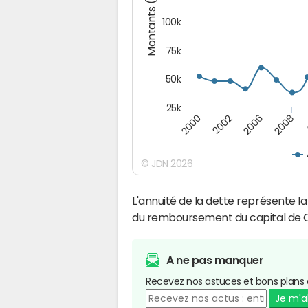
Montants (€)
100k
75k
50k
25k
2008
2000
2002
2006
© JDN 2026
L'annuité de la dette représente 
du remboursement du capital d
A ne pas manquer
Recevez nos astuces et bons plans 
Je m'