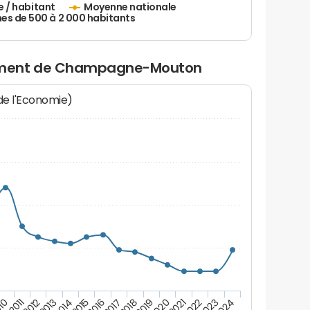
e / habitant
Moyenne nationale
 de 500 à 2 000 habitants
ement de Champagne-Mouton
 de l'Economie)
10
2011
2012
2013
2014
2015
2016
2017
2018
2019
2020
2021
2022
2023
2024