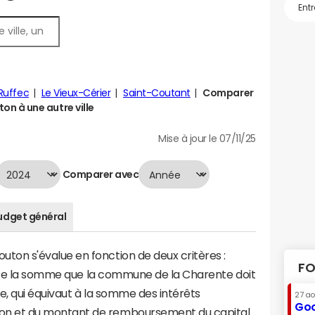
Ruffec
Le Vieux-Cérier
Saint-Coutant
Comparer
 à une autre ville
Mise à jour le 07/11/25
Comparer avec
udget général
n s'évalue en fonction de deux critères :
FO
ente la somme que la commune de la Charente doit
te, qui équivaut à la somme des intérêts
27 a
Goo
 et du montant de remboursement du capital