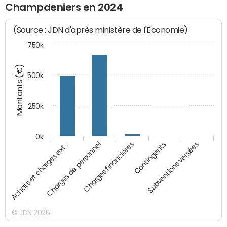
Champdeniers en 2024
(Source : JDN d'après ministère de l'Economie)
750k
Montants (€)
500k
250k
0k
Charges financières
Charges de personnel
Achats et charges ext…
Subventions versées
Contingents
© JDN 2026