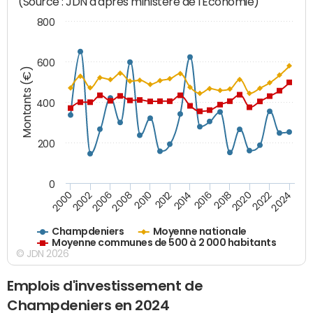
(Source : JDN d'après ministère de l'Economie)
800
600
Montants (€)
400
200
0
2020
2010
2016
2006
2022
2012
2000
2018
2008
2024
2014
2002
Champdeniers
Moyenne nationale
Moyenne communes de 500 à 2 000 habitants
© JDN 2026
Emplois d'investissement de
Champdeniers en 2024