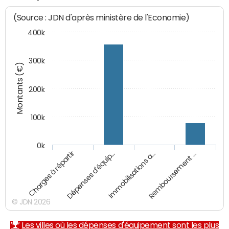
(Source : JDN d'après ministère de l'Economie)
400k
300k
Montants (€)
200k
100k
0k
Charges à répartir
Dépenses d'équip…
Immobilisations a…
Remboursement …
© JDN 2026
Les villes où les dépenses d'équipement sont les plus