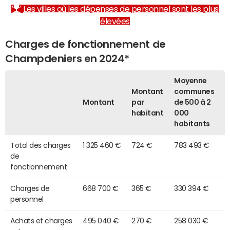
Les villes où les dépenses de personnel sont les plus
élevées
Charges de fonctionnement de
Champdeniers en 2024*
Moyenne
Montant
communes
Montant
par
de 500 à 2
habitant
000
habitants
Total des charges
1 325 460 €
724 €
783 493 €
de
fonctionnement
Charges de
668 700 €
365 €
330 394 €
personnel
Achats et charges
495 040 €
270 €
258 030 €