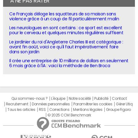
À NE PAS RATER
Ce Français déloge les squatteurs de sa maison sans
violence grâce à un coup de fil particulièrement malin
Les neurologues en sont certains : ce sport est excellent
pour le cerveau et quelques minutes régulières suffisent
Le jardinier du roi d'Angleterre Charles III est catégorique :
avant fin août, voici ce qu'il faut impérativement faire
dans son jardin
Il crée une entreprise de 10 millions de dollars en seulement
6 mois grâce à l'IA : voici la méthode de Ben Broca
Qui sommes-nous ?
L'équipe
Notre société
Publicité
Contact
Recrutement
Données personnelles
Paramétrer les cookies
Gérer Utiq
Tous les articles
RSS
Corrections
Mentions légales
Groupe Figaro
© 2025 CCM Benchmark