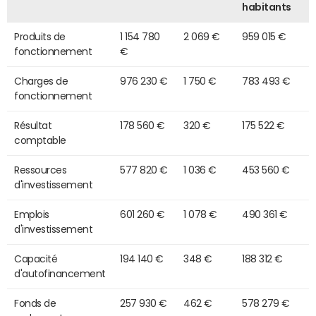
habitants
Produits de
1 154 780
2 069 €
959 015 €
fonctionnement
€
Charges de
976 230 €
1 750 €
783 493 €
fonctionnement
Résultat
178 560 €
320 €
175 522 €
comptable
Ressources
577 820 €
1 036 €
453 560 €
d'investissement
Emplois
601 260 €
1 078 €
490 361 €
d'investissement
Capacité
194 140 €
348 €
188 312 €
d'autofinancement
Fonds de
257 930 €
462 €
578 279 €