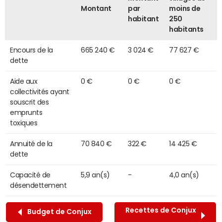
Montant
par
moins de
habitant
250
habitants
Encours de la
665 240 €
3 024 €
77 627 €
dette
Aide aux
0 €
0 €
0 €
collectivités ayant
souscrit des
emprunts
toxiques
Annuité de la
70 840 €
322 €
14 425 €
dette
Capacité de
5,9 an(s)
-
4,0 an(s)
désendettement
Recettes de Conjux
Budget de Conjux