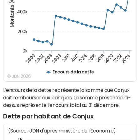
Montants (€)
400k
200k
0k
2000
2022
2016
2010
2002
2024
2018
2012
2006
2020
2014
2008
Encours de la dette
© JDN 2026
L'encours de la dette représente la somme que Conjux
doit rembourser aux banques. La somme présentée ci-
dessus représente l'encours total au 31 décembre.
Dette par habitant de Conjux
(Source : JDN d'après ministère de l'Economie)
4k