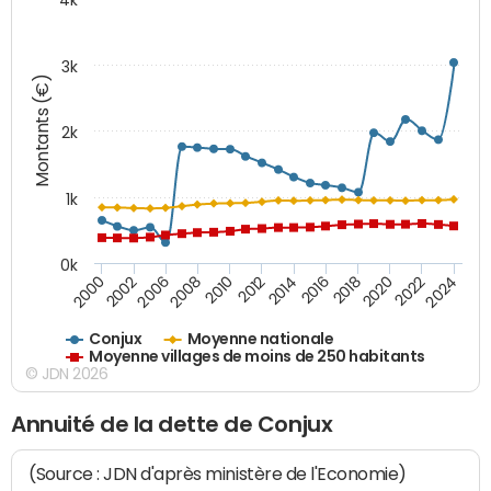
3k
Montants (€)
2k
1k
0k
2016
2014
2012
2010
2008
2006
2002
2000
2024
2022
2020
2018
Conjux
Moyenne nationale
Moyenne villages de moins de 250 habitants
© JDN 2026
Annuité de la dette de Conjux
(Source : JDN d'après ministère de l'Economie)