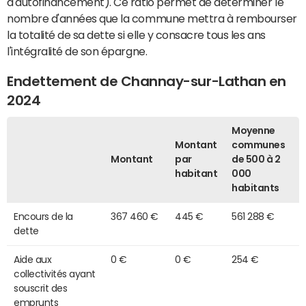
d'autofinancement). Ce ratio permet de déterminer le
nombre d'années que la commune mettra à rembourser
la totalité de sa dette si elle y consacre tous les ans
l'intégralité de son épargne.
Endettement de Channay-sur-Lathan en
2024
Moyenne
Montant
communes
Montant
par
de 500 à 2
habitant
000
habitants
Encours de la
367 460 €
445 €
561 288 €
dette
Aide aux
0 €
0 €
254 €
collectivités ayant
souscrit des
emprunts