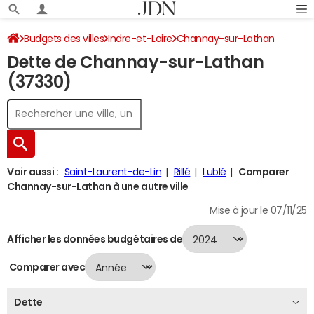
Budgets des villes
Indre-et-Loire
Channay-sur-Lathan
Dette de Channay-sur-Lathan
Dette au 31/12/2024
(37330)
Voir aussi :
Saint-Laurent-de-Lin
Rillé
Lublé
Comparer
Channay-sur-Lathan à une autre ville
Mise à jour le 07/11/25
Afficher les données budgétaires de
Comparer avec
Dette