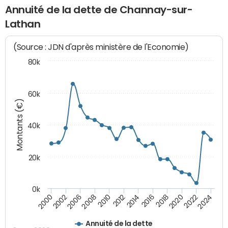
Annuité de la dette de Channay-sur-
Lathan
(Source : JDN d'après ministère de l'Economie)
80k
60k
Montants (€)
40k
20k
0k
2020
2010
2016
2006
2022
2012
2000
2018
2008
2024
2014
2002
Annuité de la dette