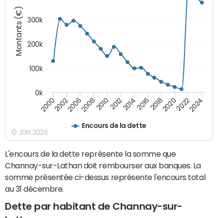
Montants (€)
300k
200k
100k
0k
2000
2022
2016
2010
2002
2024
2018
2012
2006
2020
2014
2008
Encours de la dette
© JDN 2026
L'encours de la dette représente la somme que
Channay-sur-Lathan doit rembourser aux banques. La
somme présentée ci-dessus représente l'encours total
au 31 décembre.
Dette par habitant de Channay-sur-