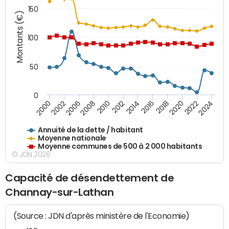
150
Montants (€)
100
50
0
2014
2008
2000
2024
2018
2012
2006
2022
2016
2010
2002
2020
Annuité de la dette / habitant
Moyenne nationale
Moyenne communes de 500 à 2 000 habitants
© JDN 2026
Capacité de désendettement de
Channay-sur-Lathan
(Source : JDN d'après ministère de l'Economie)