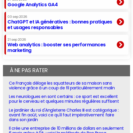
Google Analytics GA4
03 sep 2026
ChatGPT et IA génératives : bonnes pratiques
et usages responsables
21 sep 2026
Web analytics : booster ses performances
marketing
À NE PAS RATER
Ce Français déloge les squatteurs de sa maison sans
violence grâce à un coup de fil particulièrement malin
Les neurologues en sont certains : ce sport est excellent
pour le cerveau et quelques minutes régulières suffisent
Le jardinier du roi d'Angleterre Charles III est catégorique :
avant fin août, voici ce qu'il faut impérativement faire
dans son jardin
Il crée une entreprise de 10 millions de dollars en seulement
6 mois grâce à l'IA : voici la méthode de Ben Broca