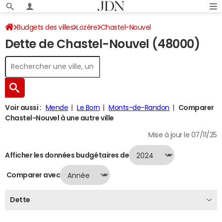
Budgets des villes
Lozère
Chastel-Nouvel
Dette de Chastel-Nouvel (48000)
Dette au 31/12/2024
Voir aussi :
Mende
Le Born
Monts-de-Randon
Comparer
Chastel-Nouvel à une autre ville
Mise à jour le 07/11/25
Afficher les données budgétaires de
Comparer avec
Dette