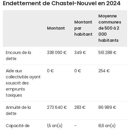
Endettement de Chastel-Nouvel en 2024
Moyenne
Montant
communes
Montant
par
de 500 à 2
habitant
000
habitants
Encours de la
338 060 €
349 €
561 288 €
dette
Aide aux
0 €
0 €
254 €
collectivités ayant
souscrit des
emprunts
toxiques
Annuité de la
273 640 €
283 €
86 989 €
dette
Capacité de
1,5 an(s)
-
8,6 an(s)