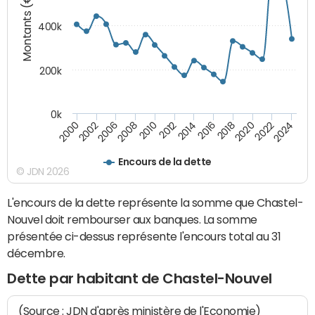
Montants (€)
400k
200k
0k
2000
2022
2016
2010
2002
2024
2018
2012
2006
2020
2014
2008
Encours de la dette
© JDN 2026
L'encours de la dette représente la somme que Chastel-
Nouvel doit rembourser aux banques. La somme
présentée ci-dessus représente l'encours total au 31
décembre.
Dette par habitant de Chastel-Nouvel
(Source : JDN d'après ministère de l'Economie)