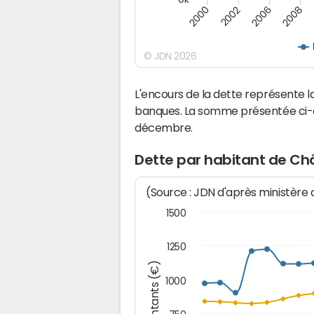
2000
2008
2006
2002
© JDN 2026
L'encours de la dette représente
banques. La somme présentée ci-de
décembre.
Dette par habitant de Ch
(Source : JDN d'après ministère
1500
1250
Montants (€)
1000