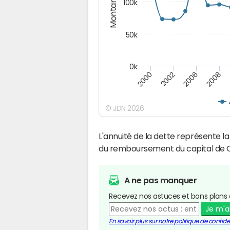
Montants (€)
100k
50k
0k
2008
2006
2002
2000
© JDN 2026
L'annuité de la dette représente 
du remboursement du capital de 
A ne pas manquer
Recevez nos astuces et bons plans 
Je m'
En savoir plus sur notre politique de confiden