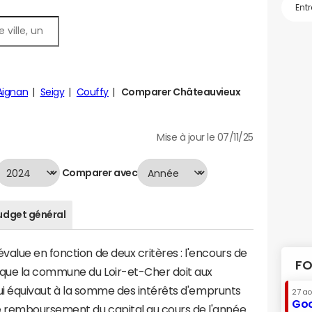
Aignan
Seigy
Couffy
Comparer Châteauvieux
Mise à jour le 07/11/25
Comparer avec
udget général
alue en fonction de deux critères : l'encours de
FO
 que la commune du Loir-et-Cher doit aux
 qui équivaut à la somme des intérêts d'emprunts
27 a
Goo
 remboursement du capital au cours de l'année.