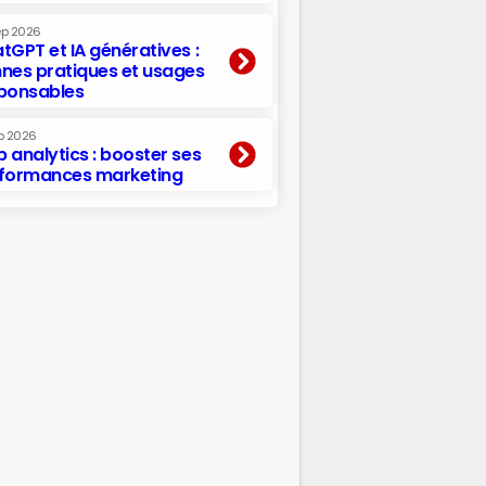
ep 2026
tGPT et IA génératives :
nes pratiques et usages
ponsables
p 2026
 analytics : booster ses
formances marketing