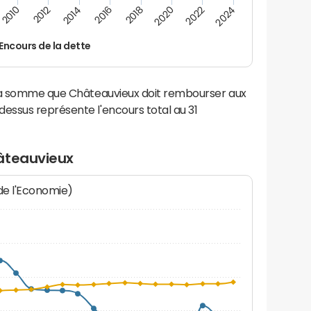
2014
2024
2012
2022
2010
2020
2018
2016
Encours de la dette
 la somme que Châteauvieux doit rembourser aux
ssus représente l'encours total au 31
âteauvieux
 de l'Economie)