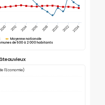
2010
2012
2014
2016
2018
2020
2022
2024
x
Moyenne nationale
unes de 500 à 2 000 habitants
hâteauvieux
 de l'Economie)