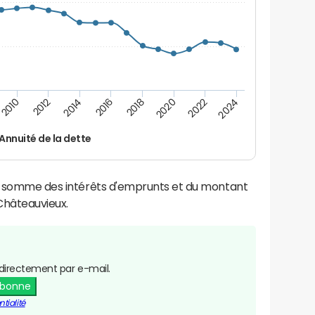
2024
2022
2020
2018
2016
2014
2012
2010
Annuité de la dette
la somme des intérêts d'emprunts et du montant
Châteauvieux.
directement par e-mail.
abonne
tialité