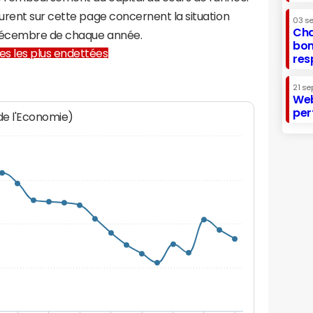
urent sur cette page concernent la situation
03 s
Cha
 décembre de chaque année.
bon
lles les plus endettées
res
21 se
Web
per
 de l'Economie)