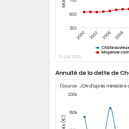
750
500
250
2000
2002
2006
2008
Châteauvieu
Moyenne comm
© JDN 2026
Annuité de la dette de C
(Source : JDN d'après ministère
200k
150k