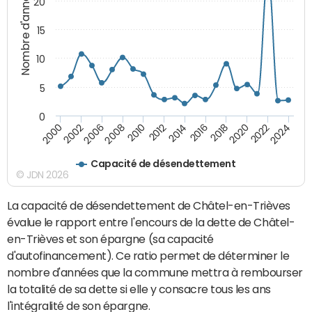
Nombre d'années
20
15
10
5
0
2000
2022
2016
2010
2002
2024
2018
2012
2006
2020
2014
2008
Capacité de désendettement
© JDN 2026
La capacité de désendettement de Châtel-en-Trièves
évalue le rapport entre l'encours de la dette de Châtel-
en-Trièves et son épargne (sa capacité
d'autofinancement). Ce ratio permet de déterminer le
nombre d'années que la commune mettra à rembourser
la totalité de sa dette si elle y consacre tous les ans
l'intégralité de son épargne.