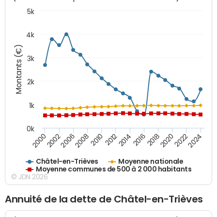
5k
4k
Montants (€)
3k
2k
1k
0k
2016
2014
2012
2010
2008
2006
2002
2000
2024
2022
2020
2018
Châtel-en-Trièves
Moyenne nationale
Moyenne communes de 500 à 2 000 habitants
© JDN 2026
Annuité de la dette de Châtel-en-Trièves