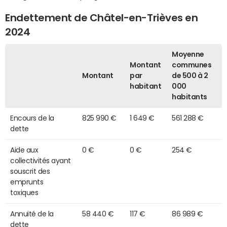
Endettement de Châtel-en-Trièves en
2024
Moyenne
Montant
communes
Montant
par
de 500 à 2
habitant
000
habitants
Encours de la
825 990 €
1 649 €
561 288 €
dette
Aide aux
0 €
0 €
254 €
collectivités ayant
souscrit des
emprunts
toxiques
Annuité de la
58 440 €
117 €
86 989 €
dette