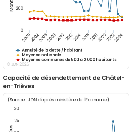
200
0
2020
2010
2016
2006
2022
2012
2000
2018
2008
2024
2014
2002
Annuité de la dette / habitant
Moyenne nationale
Moyenne communes de 500 à 2 000 habitants
© JDN 2026
Capacité de désendettement de Châtel-
en-Trièves
(Source : JDN d'après ministère de l'Economie)
30
25