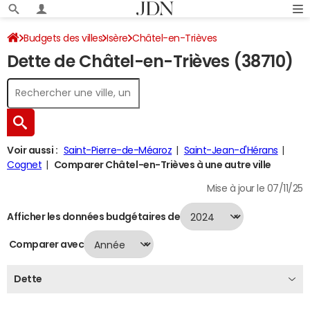
Budgets des villes
Isère
Châtel-en-Trièves
Dette de Châtel-en-Trièves (38710)
Dette au 31/12/2024
Voir aussi :
Saint-Pierre-de-Méaroz
Saint-Jean-d'Hérans
Cognet
Comparer Châtel-en-Trièves à une autre ville
Mise à jour le 07/11/25
Afficher les données budgétaires de
Comparer avec
Dette