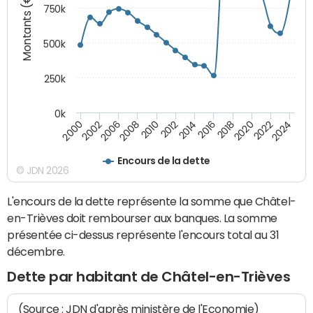
Montants (€)
750k
500k
250k
0k
2016
2014
2012
2010
2008
2006
2002
2000
2024
2022
2020
2018
Encours de la dette
© JDN 2026
L'encours de la dette représente la somme que Châtel-
en-Trièves doit rembourser aux banques. La somme
présentée ci-dessus représente l'encours total au 31
décembre.
Dette par habitant de Châtel-en-Trièves
(Source : JDN d'après ministère de l'Economie)