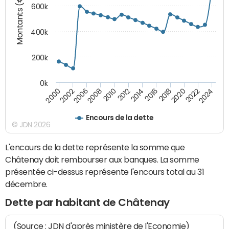
Montants (€)
600k
400k
200k
0k
2016
2014
2012
2010
2008
2006
2002
2000
2024
2022
2020
2018
Encours de la dette
© JDN 2026
L'encours de la dette représente la somme que
Châtenay doit rembourser aux banques. La somme
présentée ci-dessus représente l'encours total au 31
décembre.
Dette par habitant de Châtenay
(Source : JDN d'après ministère de l'Economie)