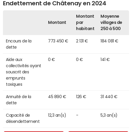
Endettement de Châtenay en 2024
Montant
Moyenne
Montant
par
villages de
habitant
250 à 500
Encours de la
773 450 €
2 131 €
184 081 €
dette
Aide aux
0 €
0 €
141 €
collectivités ayant
souscrit des
emprunts
toxiques
Annuité de la
45 890 €
126 €
31 440 €
dette
Capacité de
12,3 an(s)
-
5,3 an(s)
désendettement