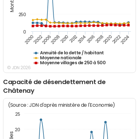
250
0
2018
2002
2022
2008
2012
2016
2000
2020
2006
2024
2010
2014
Annuité de la dette / habitant
Moyenne nationale
Moyenne villages de 250 à 500
© JDN 2026
Capacité de désendettement de
Châtenay
(Source : JDN d'après ministère de l'Economie)
25
20