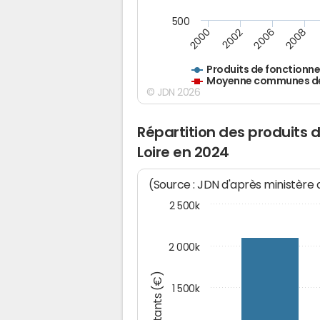
500
2000
2002
2006
2008
Produits de fonctionn
Moyenne communes de 
© JDN 2026
Répartition des produits 
Loire en 2024
(Source : JDN d'après ministère
2 500k
2 000k
Montants (€)
1 500k