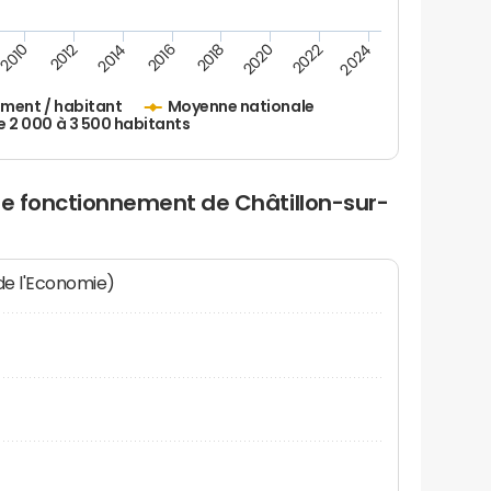
2010
2012
2014
2016
2018
2020
2022
2024
ement / habitant
Moyenne nationale
2 000 à 3 500 habitants
de fonctionnement de Châtillon-sur-
 de l'Economie)