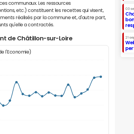
ices communaux. Les ressources
03 s
ions, etc.) constituent les recettes qui visent,
Cha
sements réalisés par la commune et, d'autre part,
bon
ts qu'elle a contractés.
res
t de Châtillon-sur-Loire
21 se
Web
per
 de l'Economie)