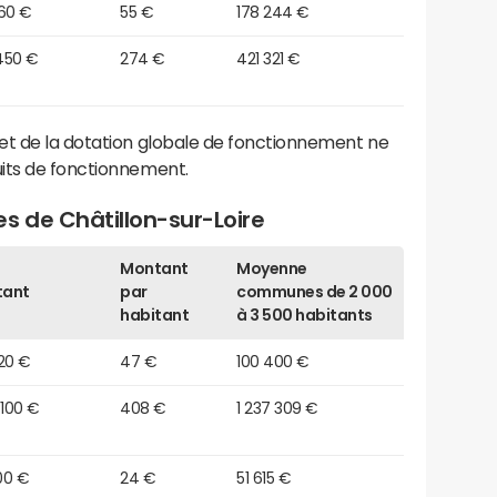
660 €
55 €
178 244 €
450 €
274 €
421 321 €
et de la dotation globale de fonctionnement ne
its de fonctionnement.
s de Châtillon-sur-Loire
Montant
Moyenne
tant
par
communes de 2 000
habitant
à 3 500 habitants
20 €
47 €
100 400 €
 100 €
408 €
1 237 309 €
00 €
24 €
51 615 €