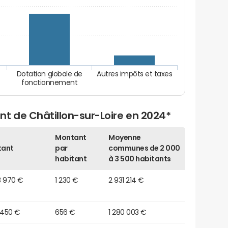
Dotation globale de
Autres impôts et taxes
fonctionnement
t de Châtillon-sur-Loire en 2024*
Montant
Moyenne
tant
par
communes de 2 000
habitant
à 3 500 habitants
3 970 €
1 230 €
2 931 214 €
 450 €
656 €
1 280 003 €