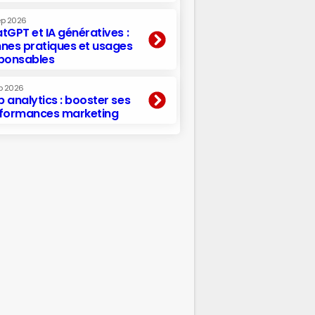
ep 2026
tGPT et IA génératives :
nes pratiques et usages
ponsables
p 2026
 analytics : booster ses
formances marketing