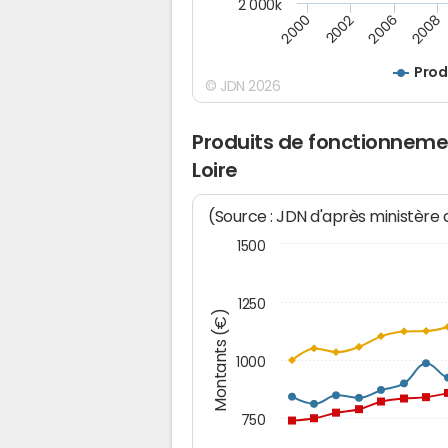
2 000k
2000
2002
2006
2008
Prod
© JDN 2026
Produits de fonctionnemen
Loire
(Source : JDN d'après ministère
1500
1250
Montants (€)
1000
750