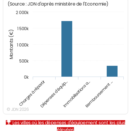
(Source : JDN d'après ministère de l'Economie)
2 000k
1 500k
Montants (€)
1 000k
500k
0k
Charges à répartir
Dépenses d'équip…
Immobilisations a…
Remboursement …
© JDN 2026
Les villes où les dépenses d'équipement sont les plus
élevées