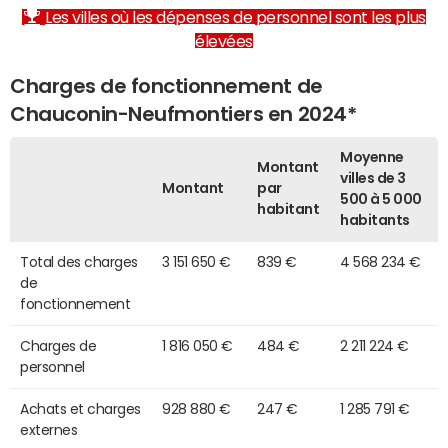
Les villes où les dépenses de personnel sont les plus
élevées
Charges de fonctionnement de
Chauconin-Neufmontiers en 2024*
Moyenne
Montant
villes de 3
Montant
par
500 à 5 000
habitant
habitants
Total des charges
3 151 650 €
839 €
4 568 234 €
de
fonctionnement
Charges de
1 816 050 €
484 €
2 211 224 €
personnel
Achats et charges
928 880 €
247 €
1 285 791 €
externes