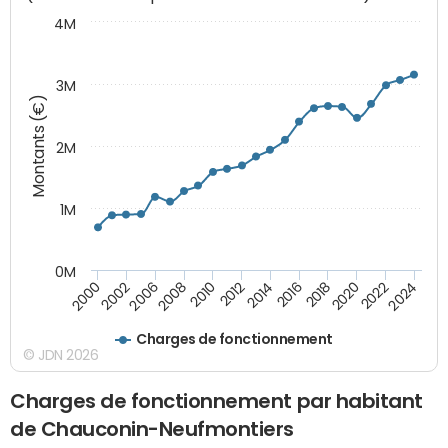
4M
3M
Montants (€)
2M
1M
0M
2010
2012
2014
2016
2018
2020
2022
2024
2000
2002
2006
2008
Charges de fonctionnement
© JDN 2026
Charges de fonctionnement par habitant
de Chauconin-Neufmontiers