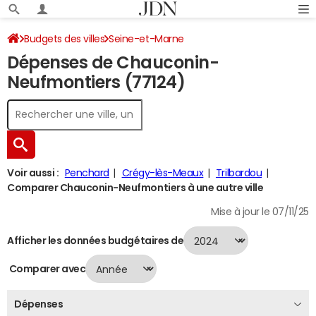
Budgets des villes
Seine-et-Marne
Dépenses de Chauconin-
Chauconin-Neufmontiers
Dépenses 2024
Neufmontiers (77124)
Voir aussi :
Penchard
Crégy-lès-Meaux
Trilbardou
Comparer Chauconin-Neufmontiers à une autre ville
Mise à jour le 07/11/25
Afficher les données budgétaires de
Comparer avec
Dépenses