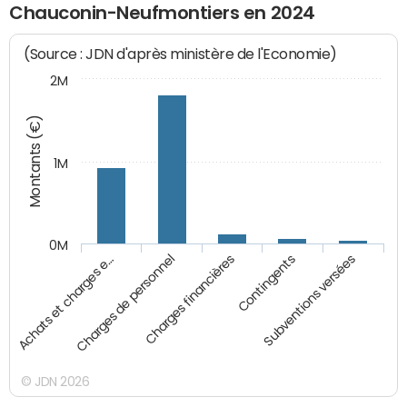
Chauconin-Neufmontiers en 2024
(Source : JDN d'après ministère de l'Economie)
2M
Montants (€)
1M
0M
Charges financières
Subventions versées
Charges de personnel
Contingents
Achats et charges e…
© JDN 2026