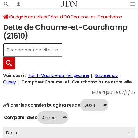
Budgets des villes
Côte-d'Or
Chaume-et-Courchamp
Dette de Chaume-et-Courchamp
Dette au 31/12/2024
(21610)
Voir aussi :
Saint-Maurice-sur-Vingeanne
Sacquenay
Cusey
Comparer Chaume-et-Courchamp à une autre ville
Mise à jour le 07/11/25
Afficher les données budgétaires de
Comparer avec
Dette