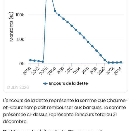
Montants (€)
100k
50k
0k
2024
2002
2010
2016
2022
2000
2008
2014
2020
2006
2012
2018
Encours de la dette
© JDN 2026
L'encours de la dette représente la somme que Chaume-
et-Courchamp doit rembourser aux banques. La somme
présentée ci-dessus représente l'encours total au 31
décembre.