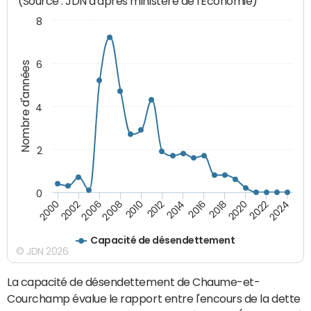
(Source : JDN d'après ministère de l'Economie)
8
6
Nombre d'années
4
2
0
2018
2002
2022
2008
2012
2016
2000
2020
2006
2024
2010
2014
Capacité de désendettement
© JDN 2026
La capacité de désendettement de Chaume-et-
Courchamp évalue le rapport entre l'encours de la dette