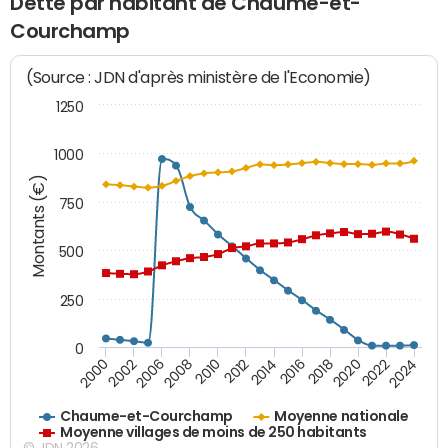
Dette par habitant de Chaume-et-
Courchamp
(Source : JDN d'après ministère de l'Economie)
1250
1000
Montants (€)
750
500
250
0
2018
2002
2022
2008
2012
2016
2000
2020
2006
2024
2010
2014
Chaume-et-Courchamp
Moyenne nationale
Moyenne villages de moins de 250 habitants
© JDN 2026