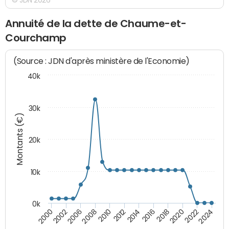
Annuité de la dette de Chaume-et-
Courchamp
(Source : JDN d'après ministère de l'Economie)
40k
30k
Montants (€)
20k
10k
0k
2020
2010
2016
2006
2022
2012
2000
2018
2008
2024
2014
2002