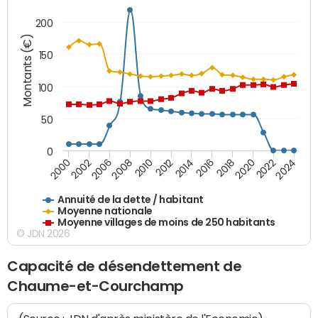
200
Montants (€)
150
100
50
0
2014
2008
2000
2024
2018
2012
2006
2022
2016
2010
2002
2020
Annuité de la dette / habitant
Moyenne nationale
Moyenne villages de moins de 250 habitants
© JDN 2026
Capacité de désendettement de
Chaume-et-Courchamp