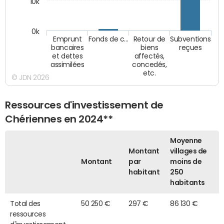
10k
0k
Emprunt
Fonds de c…
Retour de
Subventions
bancaires
biens
reçues
et dettes
affectés,
assimilées
concedés,
etc.
© JDN 2026
Ressources d'investissement de
Chériennes en 2024**
Moyenne
Montant
villages de
Montant
par
moins de
habitant
250
habitants
Total des
50 250 €
297 €
86 130 €
ressources