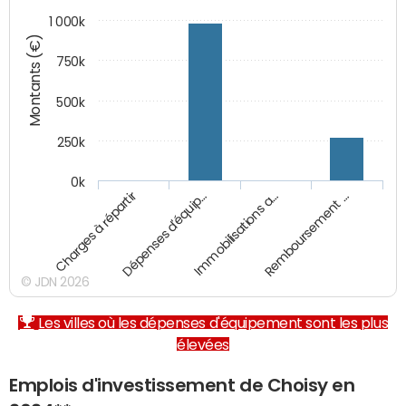
1 000k
Montants (€)
750k
500k
250k
0k
Charges à répartir
Dépenses d'équip…
Immobilisations a…
Remboursement …
© JDN 2026
Les villes où les dépenses d'équipement sont les plus
élevées
Emplois d'investissement de Choisy en