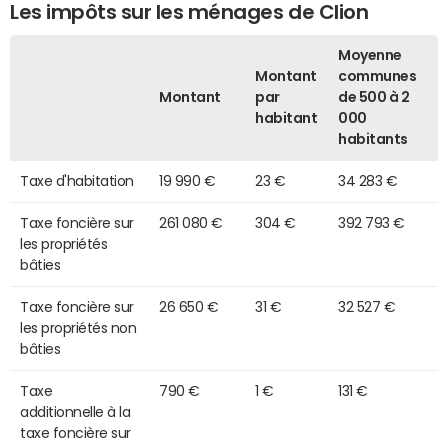
Les impôts sur les ménages de Clion
Moyenne
Montant
communes
Montant
par
de 500 à 2
habitant
000
habitants
Taxe d'habitation
19 990 €
23 €
34 283 €
Taxe foncière sur
261 080 €
304 €
392 793 €
les propriétés
bâties
Taxe foncière sur
26 650 €
31 €
32 527 €
les propriétés non
bâties
Taxe
790 €
1 €
131 €
additionnelle à la
taxe foncière sur