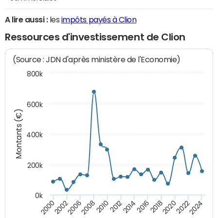
A lire aussi :
les
impôts payés à Clion
Ressources d'investissement de Clion
(Source : JDN d'après ministère de l'Economie)
800k
600k
Montants (€)
400k
200k
0k
2000
2022
2016
2010
2002
2024
2018
2012
2006
2020
2014
2008