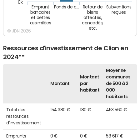
0k
Emprunt
Fonds de c…
Retour de
Subventions
bancaires
biens
reçues
et dettes
affectés,
assimilées
concedés,
etc.
© JDN 2026
Ressources d'investissement de Clion en
2024**
Moyenne
Montant
communes
Montant
par
de 500 à 2
habitant
000
habitants
Total des
154 380 €
180 €
453 560 €
ressources
d'investissement
Emprunts
0 €
0 €
58 617 €