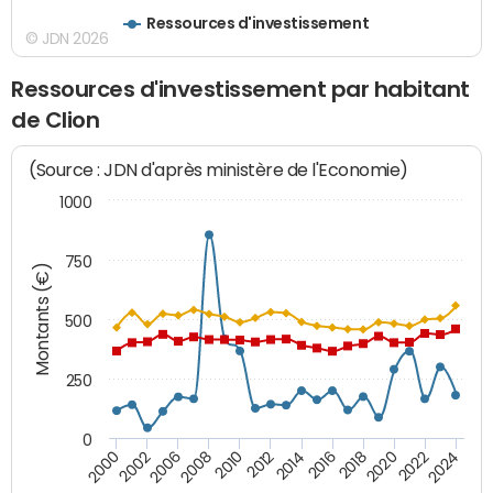
Ressources d'investissement
© JDN 2026
Ressources d'investissement par habitant
de Clion
(Source : JDN d'après ministère de l'Economie)
1000
750
Montants (€)
500
250
0
2018
2002
2022
2008
2012
2016
2000
2020
2006
2024
2010
2014